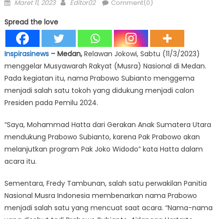
Posted
Author
Maret 11, 2023
Editor02
Comment(0)
on
Spread the love
Inspirasinews
– Medan,
Relawan Jokowi, Sabtu (11/3/2023)
menggelar Musyawarah Rakyat (Musra) Nasional di Medan.
Pada kegiatan itu, nama Prabowo Subianto menggema
menjadi salah satu tokoh yang didukung menjadi calon
Presiden pada Pemilu 2024.
“Saya, Mohammad Hatta dari Gerakan Anak Sumatera Utara
mendukung Prabowo Subianto, karena Pak Prabowo akan
melanjutkan program Pak Joko Widodo” kata Hatta dalam
acara itu.
Sementara, Fredy Tambunan, salah satu perwakilan Panitia
Nasional Musra Indonesia membenarkan nama Prabowo
menjadi salah satu yang mencuat saat acara. “Nama-nama