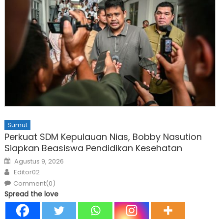
Sumut
Perkuat SDM Kepulauan Nias, Bobby Nasution
Siapkan Beasiswa Pendidikan Kesehatan
Posted
Agustus 9, 2026
on
Author
Editor02
Comment(0)
Spread the love