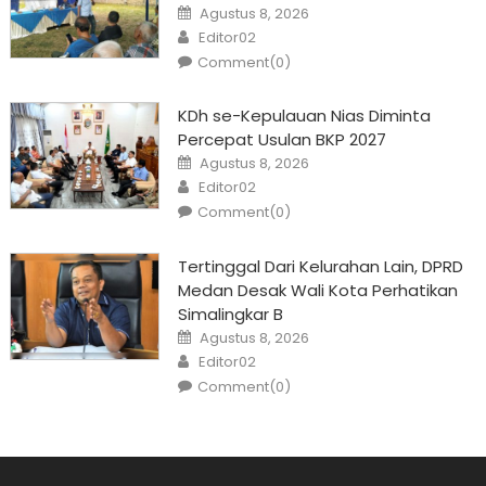
Posted
Agustus 8, 2026
on
Author
Editor02
Comment(0)
KDh se-Kepulauan Nias Diminta
Percepat Usulan BKP 2027
Posted
Agustus 8, 2026
on
Author
Editor02
Comment(0)
Tertinggal Dari Kelurahan Lain, DPRD
Medan Desak Wali Kota Perhatikan
Simalingkar B
Posted
Agustus 8, 2026
on
Author
Editor02
Comment(0)