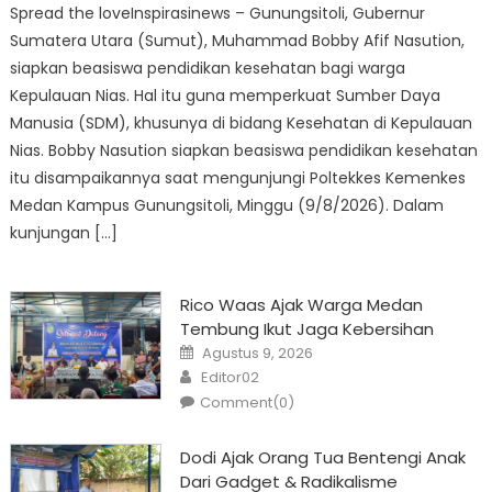
Spread the loveInspirasinews – Gunungsitoli, Gubernur
Sumatera Utara (Sumut), Muhammad Bobby Afif Nasution,
siapkan beasiswa pendidikan kesehatan bagi warga
Kepulauan Nias. Hal itu guna memperkuat Sumber Daya
Manusia (SDM), khusunya di bidang Kesehatan di Kepulauan
Nias. Bobby Nasution siapkan beasiswa pendidikan kesehatan
itu disampaikannya saat mengunjungi Poltekkes Kemenkes
Medan Kampus Gunungsitoli, Minggu (9/8/2026). Dalam
kunjungan […]
Rico Waas Ajak Warga Medan
Tembung Ikut Jaga Kebersihan
Posted
Agustus 9, 2026
on
Author
Editor02
Comment(0)
Dodi Ajak Orang Tua Bentengi Anak
Dari Gadget & Radikalisme