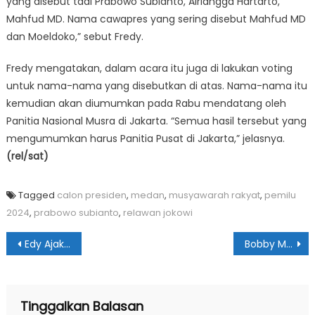
yang disebut tadi Prabowo Subianto, Airlangga Hartarto,
Mahfud MD. Nama cawapres yang sering disebut Mahfud MD
dan Moeldoko,” sebut Fredy.
Fredy mengatakan, dalam acara itu juga di lakukan voting
untuk nama-nama yang disebutkan di atas. Nama-nama itu
kemudian akan diumumkan pada Rabu mendatang oleh
Panitia Nasional Musra di Jakarta. “Semua hasil tersebut yang
mengumumkan harus Panitia Pusat di Jakarta,” jelasnya.
(rel/sat)
Tagged
calon presiden
,
medan
,
musyawarah rakyat
,
pemilu
2024
,
prabowo subianto
,
relawan jokowi
Navigasi
Edy Ajak Masyarakat Melayu Bersatu Membangun Langkat
Bobby Minta Potensi Kelurahan Paya Pasir Terus Digali
pos
Tinggalkan Balasan