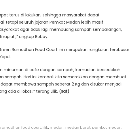
pat terus di lakukan, sehingga masyarakat dapat
l, tetapi seluruh jajaran Pemkot Medan lebih masif
masyarakat agar tidak lagi membuang sampah sembarangan,
 rupiah,” ungkap Bobby.
 Green Ramadhan Food Court ini merupakan rangkaian terobosa
Kepul.
n minuman di cafe dengan sampah, kemudian bersedekah
 sampah. Hari ini kembali kita semarakkan dengan membuat
 dapat membawa sampah seberat 2 Kg dan ditukar menjadi
 ada di lokasi,” terang Lilik.
(sat)
 ramadhan food court
,
lilik
,
medan
,
medan barat
,
pemkot medan
,