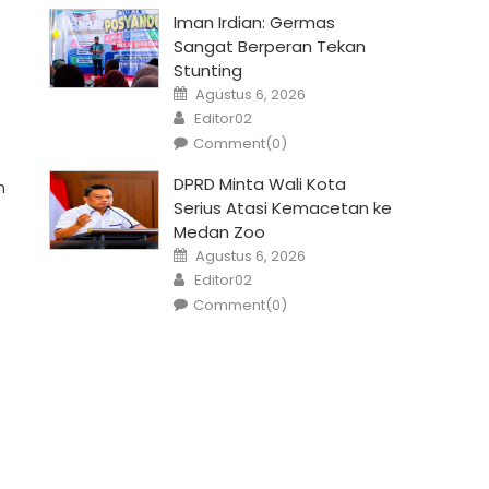
Iman Irdian: Germas
Sangat Berperan Tekan
Stunting
Posted
Agustus 6, 2026
on
Author
Editor02
Comment(0)
DPRD Minta Wali Kota
n
Serius Atasi Kemacetan ke
Medan Zoo
Posted
Agustus 6, 2026
on
Author
Editor02
Comment(0)