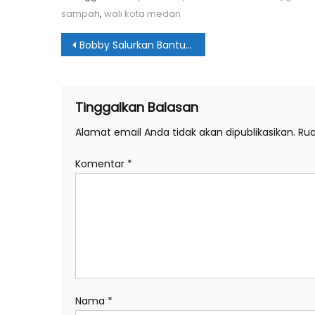
sampah
,
wali kota medan
Navigasi
Bobby Salurkan Bantuan Ambulance Umat
pos
Tinggalkan Balasan
Alamat email Anda tidak akan dipublikasikan.
Rua
Komentar
*
Nama
*