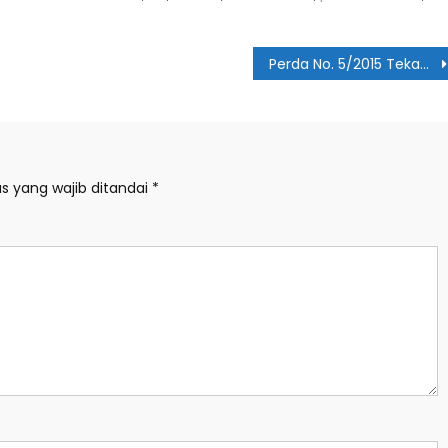
Perda No. 5/2015 Tekan Angka Kemiskinan di Kota Medan
s yang wajib ditandai
*