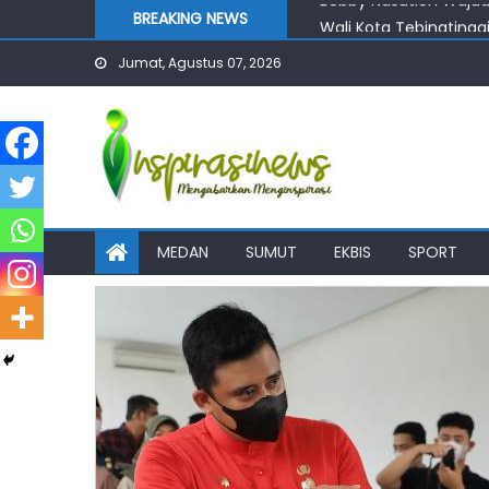
Skip
BREAKING NEWS
Wali Kota Tebingtingg
to
Rizki Lubis: DLH Kota
Jumat, Agustus 07, 2026
content
Iman Irdian: Germas 
DPRD Minta Wali Kota
Bobby Nasution Wujudk
MEDAN
SUMUT
EKBIS
SPORT