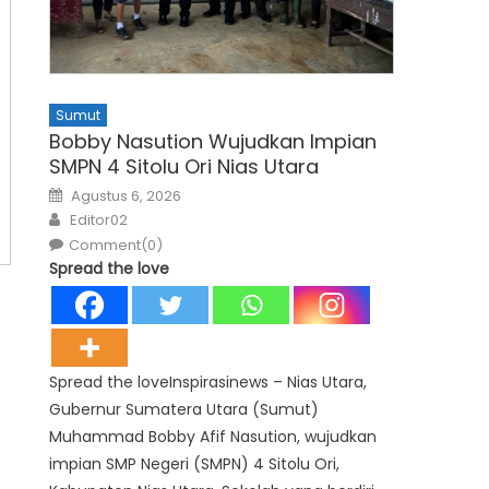
Sumut
Bobby Nasution Wujudkan Impian
SMPN 4 Sitolu Ori Nias Utara
Posted
Agustus 6, 2026
on
Author
Editor02
Comment(0)
Spread the love
Spread the loveInspirasinews – Nias Utara,
Gubernur Sumatera Utara (Sumut)
Muhammad Bobby Afif Nasution, wujudkan
impian SMP Negeri (SMPN) 4 Sitolu Ori,