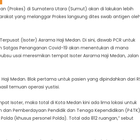
an (Prokes) di Sumatera Utara (Sumut) akan di lakukan lebih
akat yang melanggar Prokes langsung dites swab antigen ole
i Terpusat (Isoter) Asrama Haji Medan. Di sini, diswab PCR untuk
Tim Satgas Penanganan Covid-19 akan menentukan di mana
 Gubsu usai meresmikan tempat Isoter Asrama Haji Medan, Jalan
 Haji Medan. Blok pertama untuk pasien yang dipindahkan dari R
asil temuan operasi yustisi.
t Isoter, maka total di Kota Medan kini ada lima lokasi untuk
an dan Pemberdayaan Pendidik dan Tenaga Kependidikan (P4TK)
 Polda (khusus personel Polda). Total ada 812 ruangan,” sebut