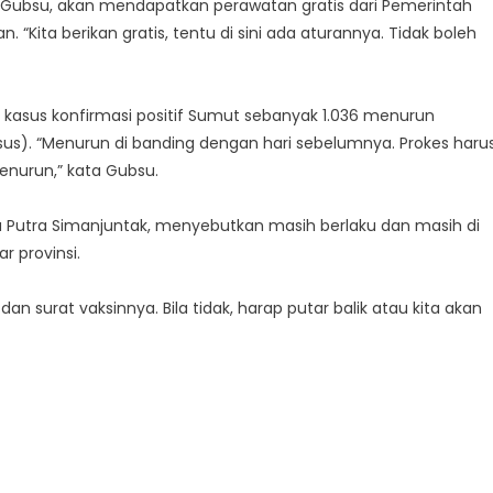
ta Gubsu, akan mendapatkan perawatan gratis dari Pemerintah
“Kita berikan gratis, tentu di sini ada aturannya. Tidak boleh
 kasus konfirmasi positif Sumut sebanyak 1.036 menurun
kasus). “Menurun di banding dengan hari sebelumnya. Prokes haru
menurun,” kata Gubsu.
nca Putra Simanjuntak, menyebutkan masih berlaku dan masih di
 provinsi.
n surat vaksinnya. Bila tidak, harap putar balik atau kita akan