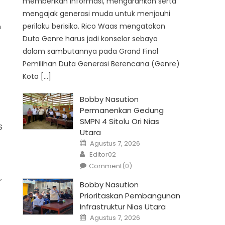
memberikan informasi, mengarahkan serta
mengajak generasi muda untuk menjauhi
perilaku berisiko. Rico Waas mengatakan
h
Duta Genre harus jadi konselor sebaya
dalam sambutannya pada Grand Final
Pemilihan Duta Generasi Berencana (Genre)
Kota […]
Bobby Nasution
Permanenkan Gedung
SMPN 4 Sitolu Ori Nias
S
Utara
Posted
Agustus 7, 2026
on
Author
Editor02
Comment(0)
,
Bobby Nasution
Prioritaskan Pembangunan
Infrastruktur Nias Utara
Posted
Agustus 7, 2026
on