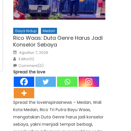
Gaya Hidup
Medan
Rico Waas: Duta Genre Harus Jadi
Konselor Sebaya
Posted
Agustus 7, 2026
on
Author
Editor02
Comment(0)
Spread the love
Spread the loveInspirasinews – Medan, Wali
Kota Medan, Rico Tri Putra Bayu Waas,
mengatakan Duta Genre harus jadi konselor
sebaya, yakni menjadi tempat berbagi,