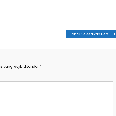
Bantu Selesaikan Persoalan Tanah di Sumut, Menteri ATR/BPN Apresiasi Gubsu
s yang wajib ditandai
*