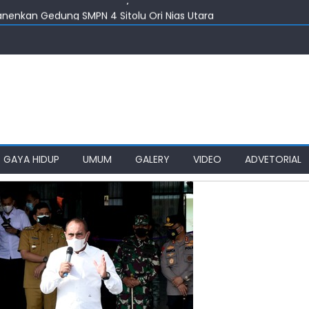
nenkan Gedung SMPN 4 Sitolu Ori Nias Utara
taskan Pembangunan Infrastruktur Nias Utara
an Impian SMPN 4 Sitolu Ori Nias Utara
i Dorong Optimalisasi SP3 Catin
 Harus Jadi Konselor Sebaya
GAYA HIDUP
UMUM
GALERY
VIDEO
ADVETORIAL