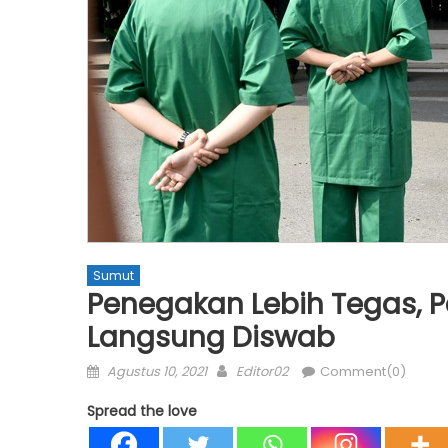
Sumut
Penegakan Lebih Tegas, P
Langsung Diswab
Posted
Author
Agustus 10, 2021
Editor02
Comment(0)
on
Spread the love