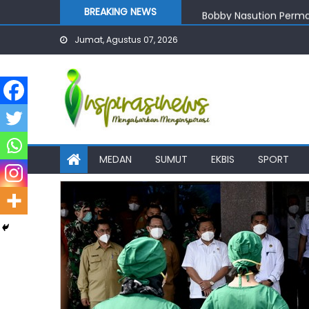
Skip
BREAKING NEWS
Bobby Nasution Perma
to
Bobby Nasution Priori
Jumat, Agustus 07, 2026
content
Bobby Nasution Wujudk
Wali Kota Tebingtingg
Rico Waas: Duta Genre
MEDAN
SUMUT
EKBIS
SPORT