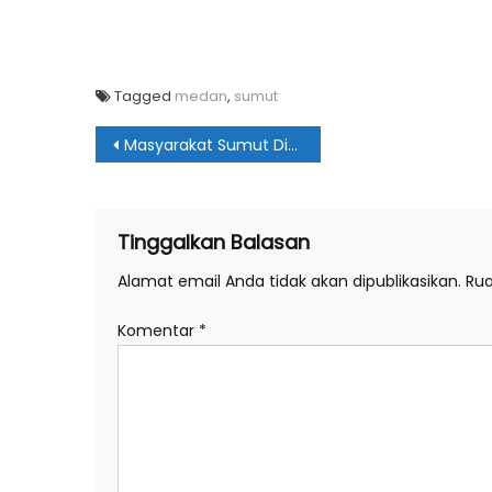
Tagged
medan
,
sumut
Navigasi
Masyarakat Sumut Diminta Lebih Disiplin Prokes
pos
Tinggalkan Balasan
Alamat email Anda tidak akan dipublikasikan.
Rua
Komentar
*