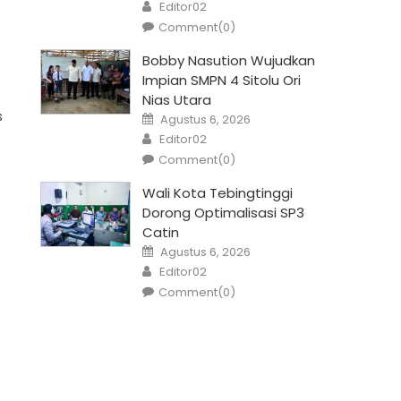
Author
Editor02
Comment(0)
Bobby Nasution Wujudkan
Impian SMPN 4 Sitolu Ori
Nias Utara
Posted
s
Agustus 6, 2026
on
Author
Editor02
Comment(0)
Wali Kota Tebingtinggi
Dorong Optimalisasi SP3
Catin
Posted
Agustus 6, 2026
on
Author
Editor02
Comment(0)