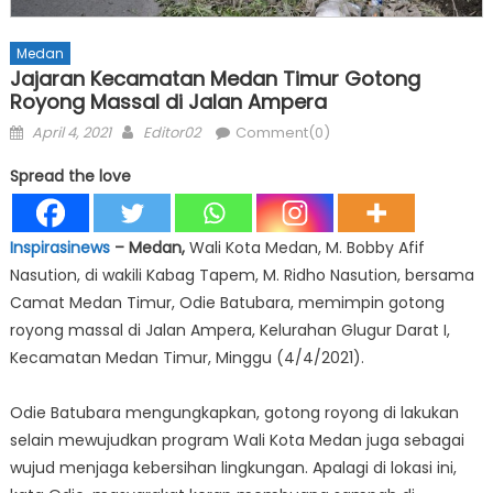
Medan
Jajaran Kecamatan Medan Timur Gotong
Royong Massal di Jalan Ampera
Posted
Author
April 4, 2021
Editor02
Comment(0)
on
Spread the love
Inspirasinews
– Medan,
Wali Kota Medan, M. Bobby Afif
Nasution, di wakili Kabag Tapem, M. Ridho Nasution, bersama
Camat Medan Timur, Odie Batubara, memimpin gotong
royong massal di Jalan Ampera, Kelurahan Glugur Darat I,
Kecamatan Medan Timur, Minggu (4/4/2021).
Odie Batubara mengungkapkan, gotong royong di lakukan
selain mewujudkan program Wali Kota Medan juga sebagai
wujud menjaga kebersihan lingkungan. Apalagi di lokasi ini,