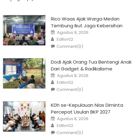
Rico Waas Ajak Warga Medan
Tembung Ikut Jaga Kebersihan
Posted
Agustus 9, 2026
on
Author
Editor02
Comment(0)
Dodi Ajak Orang Tua Bentengi Anak
Dari Gadget & Radikalisme
Posted
Agustus 8, 2026
on
Author
Editor02
Comment(0)
KDh se-Kepulauan Nias Diminta
Percepat Usulan BKP 2027
Posted
Agustus 8, 2026
on
Author
Editor02
Comment(0)