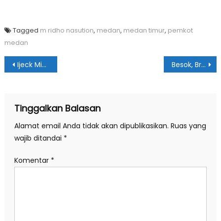
Tagged
m ridho nasution
,
medan
,
medan timur
,
pemkot
medan
Navigasi
Ijeck Minta BKPRMI Karo Bawa Pemuda ke Masjid
Besok, Bronjong di Perumahan Polonia Dibongkar
pos
Tinggalkan Balasan
Alamat email Anda tidak akan dipublikasikan.
Ruas yang
wajib ditandai
*
Komentar
*