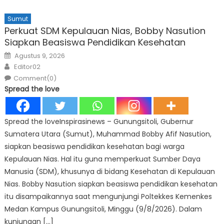
Sumut
Perkuat SDM Kepulauan Nias, Bobby Nasution
Siapkan Beasiswa Pendidikan Kesehatan
Posted
Agustus 9, 2026
on
Author
Editor02
Comment(0)
Spread the love
Spread the loveInspirasinews – Gunungsitoli, Gubernur
Sumatera Utara (Sumut), Muhammad Bobby Afif Nasution,
siapkan beasiswa pendidikan kesehatan bagi warga
Kepulauan Nias. Hal itu guna memperkuat Sumber Daya
Manusia (SDM), khusunya di bidang Kesehatan di Kepulauan
Nias. Bobby Nasution siapkan beasiswa pendidikan kesehatan
itu disampaikannya saat mengunjungi Poltekkes Kemenkes
Medan Kampus Gunungsitoli, Minggu (9/8/2026). Dalam
kunjungan […]