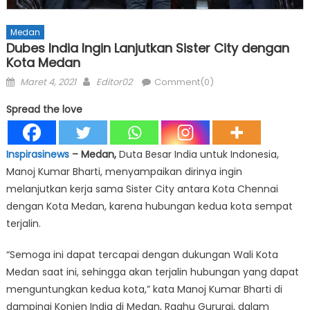
Medan
Dubes India Ingin Lanjutkan Sister City dengan
Kota Medan
Posted
Author
Maret 4, 2021
Editor02
Comment(0)
on
Spread the love
Inspirasinews
– Medan,
Duta Besar India untuk Indonesia,
Manoj Kumar Bharti, menyampaikan dirinya ingin
melanjutkan kerja sama Sister City antara Kota Chennai
dengan Kota Medan, karena hubungan kedua kota sempat
terjalin.
“Semoga ini dapat tercapai dengan dukungan Wali Kota
Medan saat ini, sehingga akan terjalin hubungan yang dapat
menguntungkan kedua kota,” kata Manoj Kumar Bharti di
dampingi Konjen India di Medan, Raghu Gururaj, dalam