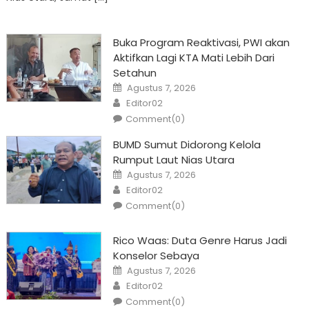
Buka Program Reaktivasi, PWI akan
Aktifkan Lagi KTA Mati Lebih Dari
Setahun
Posted
Agustus 7, 2026
on
Author
Editor02
Comment(0)
BUMD Sumut Didorong Kelola
Rumput Laut Nias Utara
Posted
Agustus 7, 2026
on
Author
Editor02
Comment(0)
Rico Waas: Duta Genre Harus Jadi
Konselor Sebaya
Posted
Agustus 7, 2026
on
Author
Editor02
Comment(0)