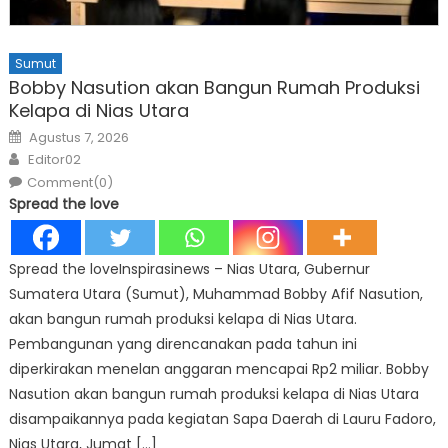
Sumut
Bobby Nasution akan Bangun Rumah Produksi
Kelapa di Nias Utara
Posted
Agustus 7, 2026
on
Author
Editor02
Comment(0)
Spread the love
Spread the loveInspirasinews – Nias Utara, Gubernur
Sumatera Utara (Sumut), Muhammad Bobby Afif Nasution,
akan bangun rumah produksi kelapa di Nias Utara.
Pembangunan yang direncanakan pada tahun ini
diperkirakan menelan anggaran mencapai Rp2 miliar. Bobby
Nasution akan bangun rumah produksi kelapa di Nias Utara
disampaikannya pada kegiatan Sapa Daerah di Lauru Fadoro,
Nias Utara, Jumat […]