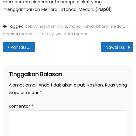
memberikan cinderamata berupa plakat yang
menggambarkan Menara Tirtanadi Medan. (
insp01
)
Tagged
bobby nasution
,
india
,
manoj kumar bharti
,
medan
,
pemkot medan
,
sister city
,
wali kota medan
Navigasi
Pantau di Pasar Petisah, Bobby Targetkan Vaksinasi Seluruh Pelayan Publik Capai 30%
Nawal Lubis: Perajin di Kawasan Danau Toba Jadi Fokus Utama Dekranasda
pos
Tinggalkan Balasan
Alamat email Anda tidak akan dipublikasikan.
Ruas yang
wajib ditandai
*
Komentar
*