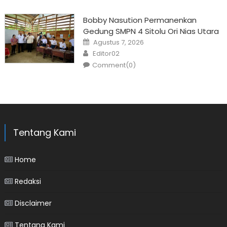
Bobby Nasution Permanenkan
Gedung SMPN 4 Sitolu Ori Nias Utara
Posted
Agustus 7, 2026
on
Author
Editor02
Comment(0)
Tentang Kami
Home
Redaksi
Disclaimer
Tentang Kami