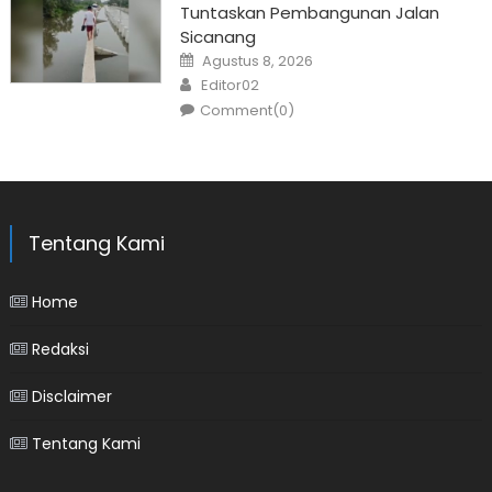
Tuntaskan Pembangunan Jalan
Sicanang
Posted
Agustus 8, 2026
on
Author
Editor02
Comment(0)
Tentang Kami
Home
Redaksi
Disclaimer
Tentang Kami