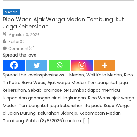
Medan
Rico Waas Ajak Warga Medan Tembung Ikut
Jaga Kebersihan
Posted
Agustus 9, 2026
on
Author
Editor02
Comment(0)
Spread the love
Spread the loveInspirasinews – Medan, Wali Kota Medan, Rico
Tri Putra Bayu Waas, Ajak warga Medan Tembung ikut jaga
kebersihan. Sebab, drainase tersumbat dapat memicu
luapan dan genangan air di lingkungan. Rico Waas ajak warga
Medan Tembung ikut jaga kebersihan itu pada Sapa Warga
di Jalan Durung, Kelurahan Sidorejo, Kecamatan Medan
Tembung, Sabtu (8/8/2026) malam. […]