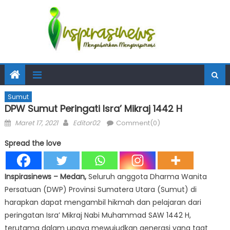
Sumut
DPW Sumut Peringati Isra’ Mikraj 1442 H
Posted
Author
Maret 17, 2021
Editor02
Comment(0)
on
Spread the love
Inspirasinews – Medan,
Seluruh anggota Dharma Wanita
Persatuan (DWP) Provinsi Sumatera Utara (Sumut) di
harapkan dapat mengambil hikmah dan pelajaran dari
peringatan Isra’ Mikraj Nabi Muhammad SAW 1442 H,
terutama dalam upaya mewujudkan generasi yang taat