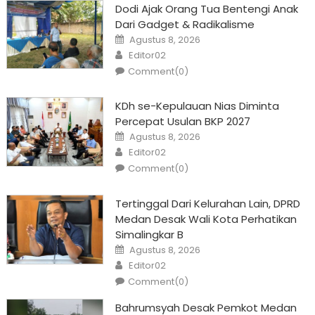
Dodi Ajak Orang Tua Bentengi Anak
Dari Gadget & Radikalisme
Posted
Agustus 8, 2026
on
Author
Editor02
Comment(0)
KDh se-Kepulauan Nias Diminta
Percepat Usulan BKP 2027
Posted
Agustus 8, 2026
on
Author
Editor02
Comment(0)
Tertinggal Dari Kelurahan Lain, DPRD
Medan Desak Wali Kota Perhatikan
Simalingkar B
Posted
Agustus 8, 2026
on
Author
Editor02
Comment(0)
Bahrumsyah Desak Pemkot Medan