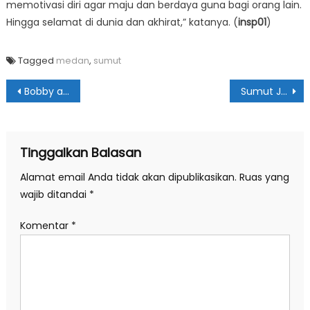
memotivasi diri agar maju dan berdaya guna bagi orang lain.
Hingga selamat di dunia dan akhirat,” katanya. (
insp01
)
Tagged
medan
,
sumut
Navigasi
Bobby akan Gandeng Kejatisu Tertibkan Bangunan Salahi Izin
Sumut Jadi Contoh Daerah Lain Tekan Konflik
pos
Tinggalkan Balasan
Alamat email Anda tidak akan dipublikasikan.
Ruas yang
wajib ditandai
*
Komentar
*