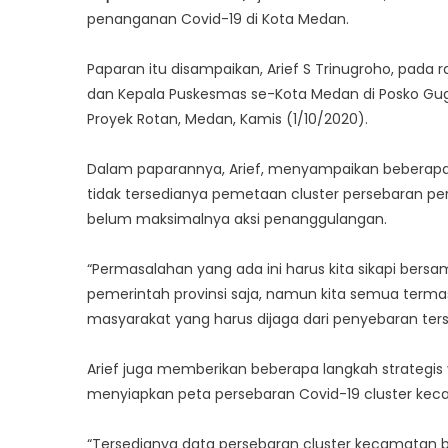
penanganan Covid-19 di Kota Medan.
Paparan itu disampaikan, Arief S Trinugroho, pad
dan Kepala Puskesmas se-Kota Medan di Posko Gu
Proyek Rotan, Medan, Kamis (1/10/2020).
Dalam paparannya, Arief, menyampaikan beberap
tidak tersedianya pemetaan cluster persebaran p
belum maksimalnya aksi penanggulangan.
“Permasalahan yang ada ini harus kita sikapi bers
pemerintah provinsi saja, namun kita semua terma
masyarakat yang harus dijaga dari penyebaran terse
Arief juga memberikan beberapa langkah strategis
menyiapkan peta persebaran Covid-19 cluster kec
“Tersedianya data persebaran cluster kecamatan 