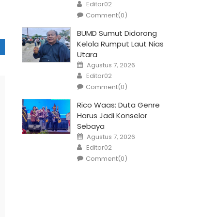
Author
Editor02
Comment(0)
BUMD Sumut Didorong
Kelola Rumput Laut Nias
Utara
Posted
Agustus 7, 2026
on
Author
Editor02
Comment(0)
Rico Waas: Duta Genre
Harus Jadi Konselor
Sebaya
Posted
Agustus 7, 2026
on
Author
Editor02
Comment(0)