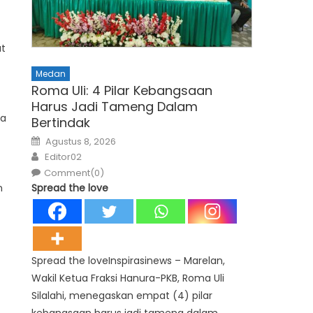
at
Medan
Roma Uli: 4 Pilar Kebangsaan
Harus Jadi Tameng Dalam
ya
Bertindak
Posted
Agustus 8, 2026
on
Author
Editor02
Comment(0)
n
Spread the love
Spread the loveInspirasinews – Marelan,
Wakil Ketua Fraksi Hanura-PKB, Roma Uli
Silalahi, menegaskan empat (4) pilar