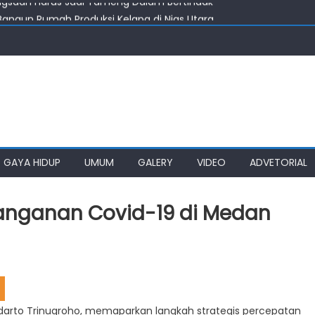
angun Rumah Produksi Kelapa di Nias Utara
i, PWI akan Aktifkan Lagi KTA Mati Lebih Dari Setahun
Kelola Rumput Laut Nias Utara
 Harus Jadi Konselor Sebaya
angsaan Harus Jadi Tameng Dalam Bertindak
GAYA HIDUP
UMUM
GALERY
VIDEO
ADVETORIAL
nanganan Covid-19 di Medan
Sudarto Trinugroho, memaparkan langkah strategis percepatan