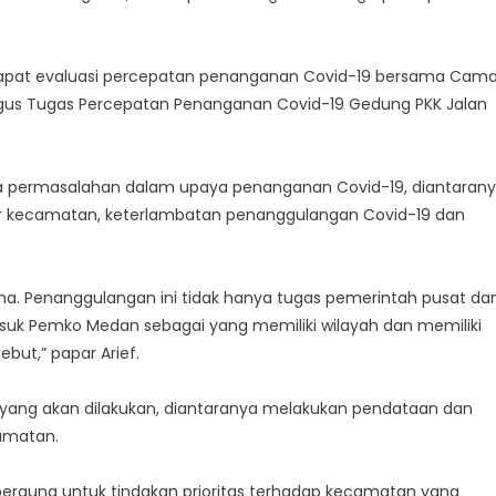
a rapat evaluasi percepatan penanganan Covid-19 bersama Cam
gus Tugas Percepatan Penanganan Covid-19 Gedung PKK Jalan
a permasalahan dalam upaya penanganan Covid-19, diantaran
er kecamatan, keterlambatan penanggulangan Covid-19 dan
ama. Penanggulangan ini tidak hanya tugas pemerintah pusat da
suk Pemko Medan sebagai yang memiliki wilayah dan memiliki
but,” papar Arief.
 yang akan dilakukan, diantaranya melakukan pendataan dan
amatan.
berguna untuk tindakan prioritas terhadap kecamatan yang