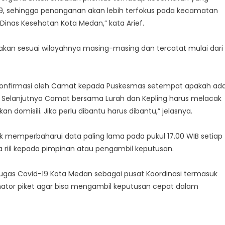
19, sehingga penanganan akan lebih terfokus pada kecamatan
h Dinas Kesehatan Kota Medan,” kata Arief.
kan sesuai wilayahnya masing-masing dan tercatat mulai dari
dikonfirmasi oleh Camat kepada Puskesmas setempat apakah ad
. Selanjutnya Camat bersama Lurah dan Kepling harus melacak
 domisili. Jika perlu dibantu harus dibantu,” jelasnya.
uk memperbaharui data paling lama pada pukul 17.00 WIB setiap
 riil kepada pimpinan atau pengambil keputusan.
ugas Covid-19 Kota Medan sebagai pusat Koordinasi termasuk
nator piket agar bisa mengambil keputusan cepat dalam