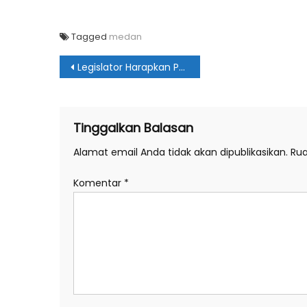
Tagged
medan
Navigasi
Legislator Harapkan Pemkot Medan Maksimal Laksanakan Perda
pos
Tinggalkan Balasan
Alamat email Anda tidak akan dipublikasikan.
Rua
Komentar
*