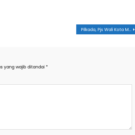
Pilkada, Pjs Wali Kota Medan Ingatkan Netralitas ASN
s yang wajib ditandai
*