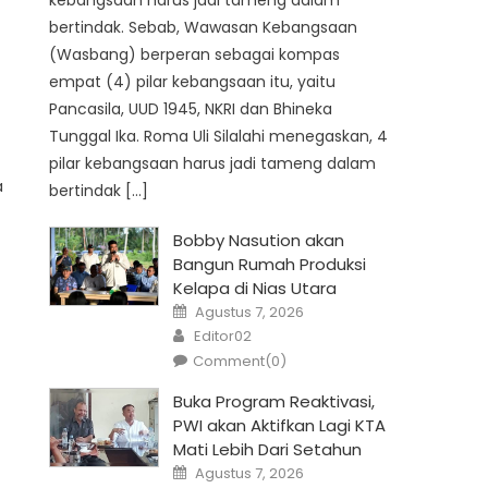
kebangsaan harus jadi tameng dalam
bertindak. Sebab, Wawasan Kebangsaan
(Wasbang) berperan sebagai kompas
empat (4) pilar kebangsaan itu, yaitu
Pancasila, UUD 1945, NKRI dan Bhineka
Tunggal Ika. Roma Uli Silalahi menegaskan, 4
pilar kebangsaan harus jadi tameng dalam
a
bertindak […]
Bobby Nasution akan
Bangun Rumah Produksi
Kelapa di Nias Utara
Posted
Agustus 7, 2026
on
Author
Editor02
Comment(0)
Buka Program Reaktivasi,
PWI akan Aktifkan Lagi KTA
Mati Lebih Dari Setahun
Posted
Agustus 7, 2026
on