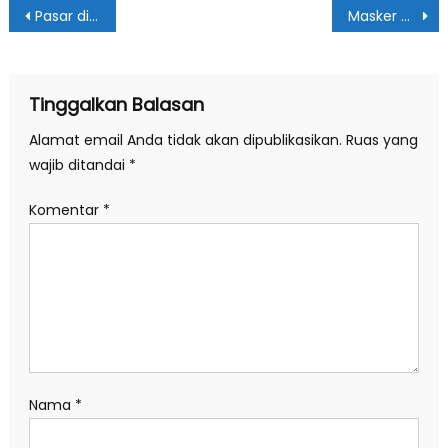
Navigasi
Pasar di Medan Disemprot Disinfektan
Masker & Hand Sanitizer Langka & Mahal, Fungsi Pengawasan Pemko Medan Dipertanyakan
pos
Tinggalkan Balasan
Alamat email Anda tidak akan dipublikasikan.
Ruas yang
wajib ditandai
*
Komentar
*
Nama
*