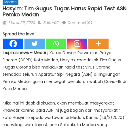
Medan
Hasyim: Tim Gugus Tugas Harus Rapid Test ASN
Pemko Medan
Posted
Author
Maret 26, 2020
Editor02
Comment(0)
on
Spread the love
Inspirasinews – Medan,
Ketua Dewan Perwakilan Rakyat
Daerah (DPRD) Kota Medan, Hasyim, mendesak Tim Gugus
Tugas Corona bisa melakukan rapid test virus Corona
terhadap seluruh Aparatur Sipil Negara (ASN) di lingkungan
Pemko Medan guna mencegah penularan wabah Covid-19 di
Kota Medan.
“Jika hal ini tidak dilakukan, akan membuat masyarakat
khawatir karena para ASN ini juga bagian dari masyarakat,”
kata Hasyim kepada wartawan di Medan, Kamis (26/3/2020)
menyikapi wafatnya Aspem Setdakota Medan yang