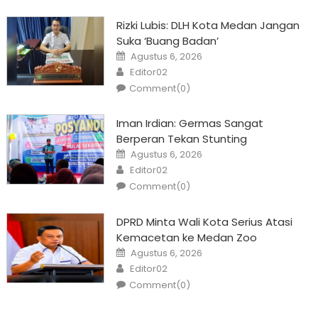
Rizki Lubis: DLH Kota Medan Jangan
Suka ‘Buang Badan’
Posted
Agustus 6, 2026
on
Author
Editor02
Comment(0)
Iman Irdian: Germas Sangat
Berperan Tekan Stunting
Posted
Agustus 6, 2026
on
Author
Editor02
Comment(0)
DPRD Minta Wali Kota Serius Atasi
Kemacetan ke Medan Zoo
Posted
Agustus 6, 2026
on
Author
Editor02
Comment(0)