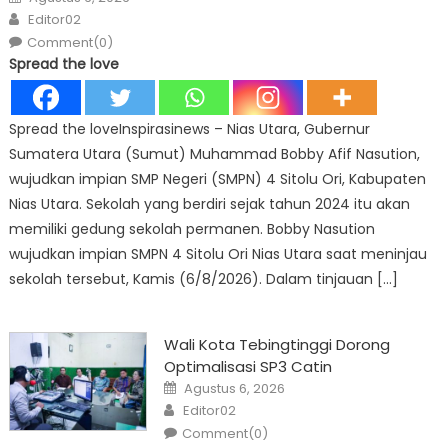
on
Author
Editor02
Comment(0)
Spread the love
Spread the loveInspirasinews – Nias Utara, Gubernur
Sumatera Utara (Sumut) Muhammad Bobby Afif Nasution,
wujudkan impian SMP Negeri (SMPN) 4 Sitolu Ori, Kabupaten
Nias Utara. Sekolah yang berdiri sejak tahun 2024 itu akan
memiliki gedung sekolah permanen. Bobby Nasution
wujudkan impian SMPN 4 Sitolu Ori Nias Utara saat meninjau
sekolah tersebut, Kamis (6/8/2026). Dalam tinjauan […]
Wali Kota Tebingtinggi Dorong
Optimalisasi SP3 Catin
Posted
Agustus 6, 2026
on
Author
Editor02
Comment(0)