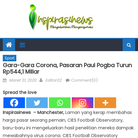
Sport
Gara-Gara Corona, Pasaran Paul Pogba Turun
Rp544,1 Miliar
Posted
Author
Maret 31, 2020
Editor02
Comment(0)
on
Spread the love
Inspirasinews – Manchester,
Laman yang kerap membahas
harga pasar seorang pemain, CIES Football Observatory,
baru-baru ini mengeluarkan hasil penelitian mereka dampak
mewabahnya virus corona. CIES Football Observatory