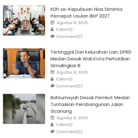
KDh se-Kepulauan Nias Diminta
Percepat Usulan BKP 2027
Posted
Agustus 8, 2026
on
Author
Editor02
Comment(0)
Tertinggal Dari Kelurahan Lain, DPRD
Medan Desak Wali Kota Perhatikan
Simalingkar B
Posted
Agustus 8, 2026
on
Author
Editor02
Comment(0)
Bahrumsyah Desak Pemkot Medan
Tuntaskan Pembangunan Jalan
Sicanang
Posted
Agustus 8, 2026
on
Author
Editor02
Comment(0)