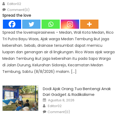
on
Author
Editor02
Comment(0)
Spread the love
Spread the loveInspirasinews – Medan, Wali Kota Medan, Rico
Tri Putra Bayu Waas, Ajak warga Medan Tembung ikut jaga
kebersihan. Sebab, drainase tersumbat dapat memicu
luapan dan genangan air di lingkungan. Rico Waas ajak warga
Medan Tembung ikut jaga kebersihan itu pada Sapa Warga
di Jalan Durung, Kelurahan Sidorejo, Kecamatan Medan
Tembung, Sabtu (8/8/2026) malam. […]
Dodi Ajak Orang Tua Bentengi Anak
Dari Gadget & Radikalisme
Posted
Agustus 8, 2026
on
Author
Editor02
Comment(0)