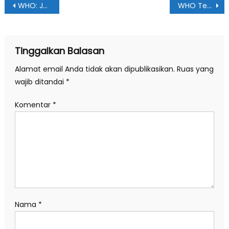
Navigasi
WHO: Jangan Semprot Disinfektan ke Badan, Bahaya!
WHO Tegaskan Virus Corona Tak Menular Lewat Udara
pos
Tinggalkan Balasan
Alamat email Anda tidak akan dipublikasikan.
Ruas yang
wajib ditandai
*
Komentar
*
Nama
*