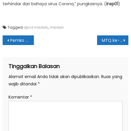
terhindar dari bahaya virus Corona,” pungkasnya. (
insp01
)
Tagged
dprd medan
,
medan
Navigasi
Pemko Medan Bagikan 10.500 Masker ke 21 Kecamatan
MTQ ke-37 Tingkat Sumut Ditunda
pos
Tinggalkan Balasan
Alamat email Anda tidak akan dipublikasikan.
Ruas yang
wajib ditandai
*
Komentar
*