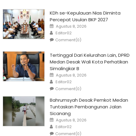
KDh se-Kepulauan Nias Diminta
Percepat Usulan BKP 2027
Posted
Agustus 8, 2026
on
Author
Editor02
Comment(0)
Tertinggal Dari Kelurahan Lain, DPRD
Medan Desak Wali Kota Perhatikan
Simalingkar B
Posted
Agustus 8, 2026
on
Author
Editor02
Comment(0)
Bahrumsyah Desak Pemkot Medan
Tuntaskan Pembangunan Jalan
Sicanang
Posted
Agustus 8, 2026
on
Author
Editor02
Comment(0)