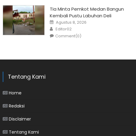
Tia Minta Pemkot Medan Bangun
Kembali Pustu Labuhan Deli
Posted
Agustus 8, 2026
on
Author
Editor02
Comment(0)
Tentang Kami
Home
Redaksi
Disclaimer
Tentang Kami