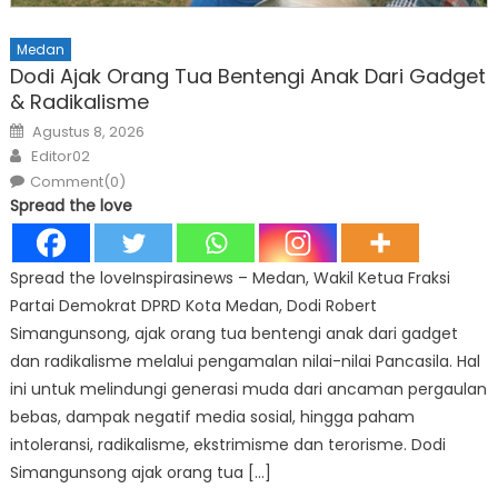
Medan
Dodi Ajak Orang Tua Bentengi Anak Dari Gadget
& Radikalisme
Posted
Agustus 8, 2026
on
Author
Editor02
Comment(0)
Spread the love
Spread the loveInspirasinews – Medan, Wakil Ketua Fraksi
Partai Demokrat DPRD Kota Medan, Dodi Robert
Simangunsong, ajak orang tua bentengi anak dari gadget
dan radikalisme melalui pengamalan nilai-nilai Pancasila. Hal
ini untuk melindungi generasi muda dari ancaman pergaulan
bebas, dampak negatif media sosial, hingga paham
intoleransi, radikalisme, ekstrimisme dan terorisme. Dodi
Simangunsong ajak orang tua […]