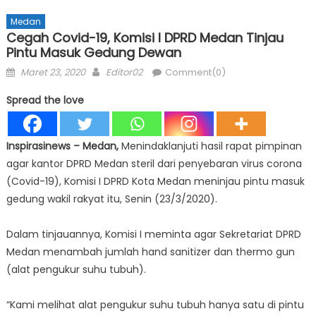
Medan
Cegah Covid-19, Komisi I DPRD Medan Tinjau
Pintu Masuk Gedung Dewan
Posted
Author
Maret 23, 2020
Editor02
Comment(0)
on
Spread the love
Inspirasinews – Medan,
Menindaklanjuti hasil rapat pimpinan
agar kantor DPRD Medan steril dari penyebaran virus corona
(Covid-19), Komisi I DPRD Kota Medan meninjau pintu masuk
gedung wakil rakyat itu, Senin (23/3/2020).
Dalam tinjauannya, Komisi I meminta agar Sekretariat DPRD
Medan menambah jumlah hand sanitizer dan thermo gun
(alat pengukur suhu tubuh).
“Kami melihat alat pengukur suhu tubuh hanya satu di pintu