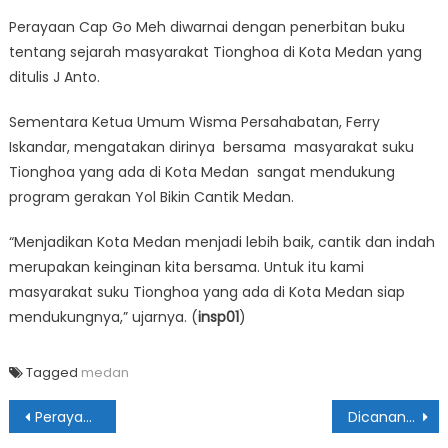
Perayaan Cap Go Meh diwarnai dengan penerbitan buku
tentang sejarah masyarakat Tionghoa di Kota Medan yang
ditulis J Anto.
Sementara Ketua Umum Wisma Persahabatan, Ferry
Iskandar, mengatakan dirinya bersama masyarakat suku
Tionghoa yang ada di Kota Medan sangat mendukung
program gerakan Yol Bikin Cantik Medan.
“Menjadikan Kota Medan menjadi lebih baik, cantik dan indah
merupakan keinginan kita bersama. Untuk itu kami
masyarakat suku Tionghoa yang ada di Kota Medan siap
mendukungnya,” ujarnya. (
insp01
)
Tagged
medan
Navigasi
Perayaan Thaipusam Jadi Bukti Kota Medan Aman & Nyaman Sebagai Rumah Kita Bersama
Dicanangkan, Lapangan Merdeka Kawasan Bebas Sampah & Rokok