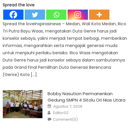
Spread the love
Spread the loveInspirasinews – Medan, Wali Kota Medan, Rico
Tri Putra Bayu Waas, mengatakan Duta Genre harus jadi
konselor sebaya, yakni menjadi tempat berbagi, memberikan
informasi, mengarahkan serta mengajak generasi muda
untuk menjauhi perilaku berisiko. Rico Waas mengatakan
Duta Genre harus jadi konselor sebaya dalam sambutannya
pada Grand Final Pemilihan Duta Generasi Berencana
(Genre) Kota […]
Bobby Nasution Permanenkan
Gedung SMPN 4 Sitolu Ori Nias Utara
Posted
Agustus 7, 2026
on
Author
Editor02
Comment(0)