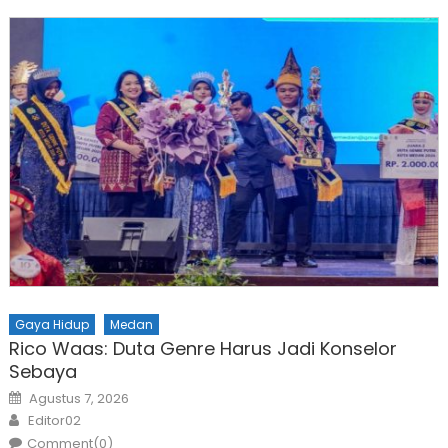
Gaya Hidup
Medan
Rico Waas: Duta Genre Harus Jadi Konselor
Sebaya
Posted
Agustus 7, 2026
on
Author
Editor02
Comment(0)