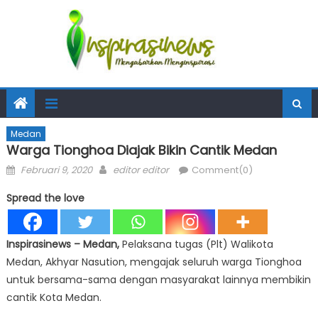
Medan
Warga Tionghoa Diajak Bikin Cantik Medan
Posted
Author
Februari 9, 2020
editor editor
Comment(0)
on
Spread the love
Inspirasinews
– Medan,
Pelaksana tugas (Plt) Walikota
Medan, Akhyar Nasution, mengajak seluruh warga Tionghoa
untuk bersama-sama dengan masyarakat lainnya membikin
cantik Kota Medan.