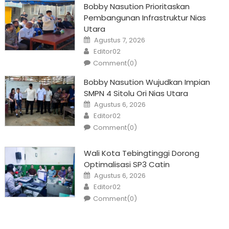
Bobby Nasution Prioritaskan
Pembangunan Infrastruktur Nias
Utara
Posted
Agustus 7, 2026
on
Author
Editor02
Comment(0)
Bobby Nasution Wujudkan Impian
SMPN 4 Sitolu Ori Nias Utara
Posted
Agustus 6, 2026
on
Author
Editor02
Comment(0)
Wali Kota Tebingtinggi Dorong
Optimalisasi SP3 Catin
Posted
Agustus 6, 2026
on
Author
Editor02
Comment(0)