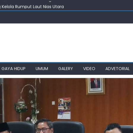
Kelola Rumput Laut Nias Utara
 Harus Jadi Konselor Sebaya
nenkan Gedung SMPN 4 Sitolu Ori Nias Utara
taskan Pembangunan Infrastruktur Nias Utara
i, PWI akan Aktifkan Lagi KTA Mati Lebih Dari Setahun
GAYA HIDUP
UMUM
GALERY
VIDEO
ADVETORIAL