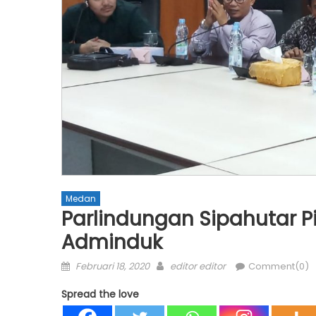
Medan
Parlindungan Sipahutar 
Adminduk
Posted
Author
Februari 18, 2020
editor editor
Comment(0)
on
Spread the love