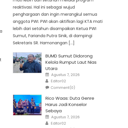
mati lebih dari setahun melalui program
reaktivasi. Hal ini sebagai wujud
penghargaan dan ingin merangkul semua
anggota PWI. PWI akan aktifkan lagi KTA mati
lebih dari setahun disampaikan Ketua PWI
ua
Sumut, Farianda Putra Sinik, di dampingi
Sekretaris SR. Hamonangan […]
BUMD Sumut Didorong
t
Kelola Rumput Laut Nias
Utara
Posted
Agustus 7, 2026
on
Author
Editor02
Comment(0)
Rico Waas: Duta Genre
Harus Jadi Konselor
Sebaya
Posted
Agustus 7, 2026
on
Author
Editor02