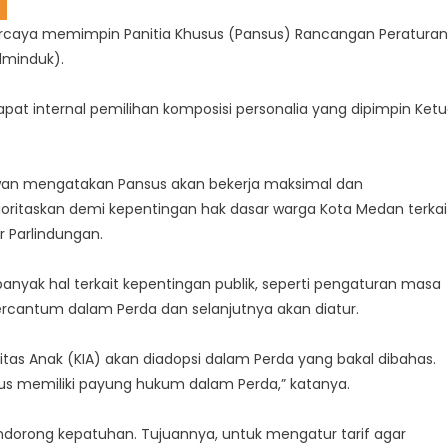
ercaya memimpin Panitia Khusus (Pansus) Rancangan Peraturan
dminduk).
pat internal pemilihan komposisi personalia yang dipimpin Ket
rtawan mengatakan Pansus akan bekerja maksimal dan
ioritaskan demi kepentingan hak dasar warga Kota Medan terkai
r Parlindungan.
anyak hal terkait kepentingan publik, seperti pengaturan masa
ercantum dalam Perda dan selanjutnya akan diatur.
titas Anak (KIA) akan diadopsi dalam Perda yang bakal dibahas.
us memiliki payung hukum dalam Perda,” katanya.
ndorong kepatuhan. Tujuannya, untuk mengatur tarif agar