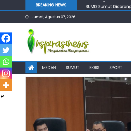
Skip
BREAKING NEWS
BUMD Sumut Didorong 
to
Rico Waas: Duta Genre
Jumat, Agustus 07, 2026
content
Bobby Nasution Perma
Bobby Nasution Priori
Buka Program Reaktivas
MEDAN
SUMUT
EKBIS
SPORT