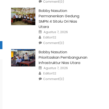
Comment(0)
Bobby Nasution
Permanenkan Gedung
SMPN 4 Sitolu Ori Nias
Utara
Posted
Agustus 7, 2026
on
Author
Editor02
Comment(0)
Bobby Nasution
Prioritaskan Pembangunan
Infrastruktur Nias Utara
Posted
Agustus 7, 2026
on
Author
Editor02
Comment(0)