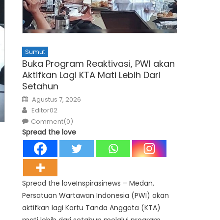
Sumut
Buka Program Reaktivasi, PWI akan
Aktifkan Lagi KTA Mati Lebih Dari
Setahun
Posted
Agustus 7, 2026
on
Author
Editor02
Comment(0)
Spread the love
Spread the loveInspirasinews – Medan,
Persatuan Wartawan Indonesia (PWI) akan
aktifkan lagi Kartu Tanda Anggota (KTA)