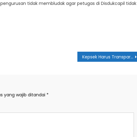
i pengurusan tidak membludak agar petugas di Disdukcapil tidak
Kepsek Harus Transparan Gunakan Dana BOS
s yang wajib ditandai
*