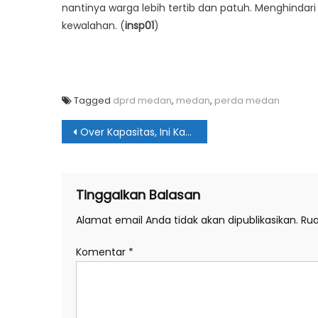
nantinya warga lebih tertib dan patuh. Menghindar
kewalahan. (
insp01
)
Tagged
dprd medan
,
medan
,
perda medan
Navigasi
Over Kapasitas, Ini Kata Dewan Soal Rutan Klas I Labuhan Deli
pos
Tinggalkan Balasan
Alamat email Anda tidak akan dipublikasikan.
Rua
Komentar
*