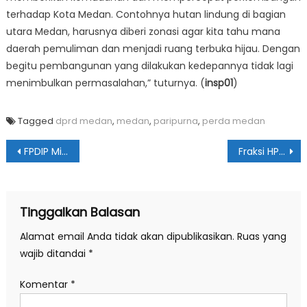
terhadap Kota Medan. Contohnya hutan lindung di bagian
utara Medan, harusnya diberi zonasi agar kita tahu mana
daerah pemuliman dan menjadi ruang terbuka hijau. Dengan
begitu pembangunan yang dilakukan kedepannya tidak lagi
menimbulkan permasalahan,” tuturnya. (
insp01
)
Tagged
dprd medan
,
medan
,
paripurna
,
perda medan
Navigasi
FPDIP Minta Polisi Segera Tangkap Pelaku Begal di Underpass
Fraksi HPP Tolak Alihfungsi Hutan Mangrove
pos
Tinggalkan Balasan
Alamat email Anda tidak akan dipublikasikan.
Ruas yang
wajib ditandai
*
Komentar
*