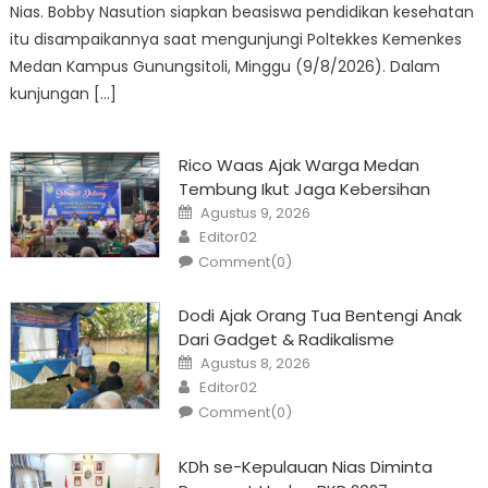
Nias. Bobby Nasution siapkan beasiswa pendidikan kesehatan
itu disampaikannya saat mengunjungi Poltekkes Kemenkes
Medan Kampus Gunungsitoli, Minggu (9/8/2026). Dalam
kunjungan […]
Rico Waas Ajak Warga Medan
Tembung Ikut Jaga Kebersihan
Posted
Agustus 9, 2026
on
Author
Editor02
Comment(0)
Dodi Ajak Orang Tua Bentengi Anak
Dari Gadget & Radikalisme
Posted
Agustus 8, 2026
on
Author
Editor02
Comment(0)
KDh se-Kepulauan Nias Diminta