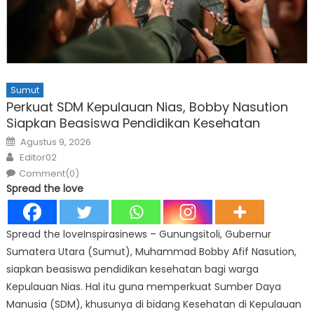
Sumut
Perkuat SDM Kepulauan Nias, Bobby Nasution
Siapkan Beasiswa Pendidikan Kesehatan
Posted
Agustus 9, 2026
on
Author
Editor02
Comment(0)
Spread the love
Spread the loveInspirasinews – Gunungsitoli, Gubernur
Sumatera Utara (Sumut), Muhammad Bobby Afif Nasution,
siapkan beasiswa pendidikan kesehatan bagi warga
Kepulauan Nias. Hal itu guna memperkuat Sumber Daya
Manusia (SDM), khusunya di bidang Kesehatan di Kepulauan