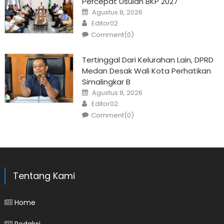
Percepat Usulan BKP 2027
Posted
Agustus 8, 2026
on
Author
Editor02
Comment(0)
Tertinggal Dari Kelurahan Lain, DPRD
Medan Desak Wali Kota Perhatikan
Simalingkar B
Posted
Agustus 8, 2026
on
Author
Editor02
Comment(0)
Tentang Kami
Home