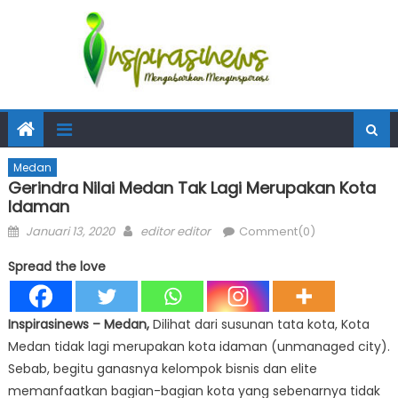
Medan
Gerindra Nilai Medan Tak Lagi Merupakan Kota
Idaman
Posted
Author
Januari 13, 2020
editor editor
Comment(0)
on
Spread the love
Inspirasinews
– Medan,
Dilihat dari susunan tata kota, Kota
Medan tidak lagi merupakan kota idaman (unmanaged city).
Sebab, begitu ganasnya kelompok bisnis dan elite
memanfaatkan bagian-bagian kota yang sebenarnya tidak