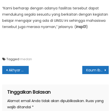
“Kami berharap dengan adanya fasilitas tersebut dapat
mendukung segala sesuatu yang berkaitan dengan kegiatan
belajar mengajar yang ada di UINSU ini sehingga mahasiswa
tersebut juga merasa nyaman,” jelasnya. (
insp01
)
Tagged
medan
Navigasi
Akhyar Ajak Universitas Harapan Bantu Pelaku UKM
Kaum Ibu Diajak Dukung & Sukseskan Program Pemkot Medan
pos
Tinggalkan Balasan
Alamat email Anda tidak akan dipublikasikan.
Ruas yang
wajib ditandai
*