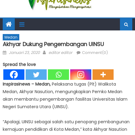
Medan
Akhyar Dukung Pengembangan UINSU
Posted
Author
Januari 23, 2020
editor editor
Comment(0)
on
Spread the love
Inspirasinews – Medan,
Pelaksana tugas (Plt) Walikota
Medan, Akhyar Nasution, mengungkapkan Pemko Medan
akan membantu pengembangan fasilitas Universitas Islam
Negeri Sumatera Utara (UINSU).
“Apalagi, UINSU sebagai salah satu penopang pembangunan
kemajuan pendidikan di Kota Medan,” kata Akhyar Nasution