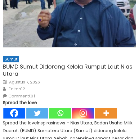
Sumut
BUMD Sumut Didorong Kelola Rumput Laut Nias
Utara
Posted
Agustus 7, 2026
on
Author
Editor02
Comment(0)
Spread the love
Spread the loveInspirasinews – Nias Utara, Badan Usaha Milik
Daerah (BUMD) Sumatera Utara (Sumut) didorong kelola
rumput laut Nias Utara. Sebab, potensinya sangat besar dan