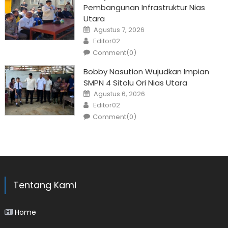
Pembangunan Infrastruktur Nias
Utara
Posted
Agustus 7, 2026
on
Author
Editor02
Comment(0)
Bobby Nasution Wujudkan Impian
SMPN 4 Sitolu Ori Nias Utara
Posted
Agustus 6, 2026
on
Author
Editor02
Comment(0)
Tentang Kami
Home