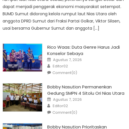
dapat menjadi penggerak ekonomi masyarakat setempat.
BUMD Sumut didorong kelola rumput laut Nias Utara oleh
anggota DPRD Sumut dari Fraksi Partai Golkar, Viktor Silaen,
usai bersama Gubernur Sumut dan anggota […]
Rico Waas: Duta Genre Harus Jadi
Konselor Sebaya
Posted
Agustus 7, 2026
on
Author
Editor02
Comment(0)
Bobby Nasution Permanenkan
Gedung SMPN 4 Sitolu Ori Nias Utara
Posted
Agustus 7, 2026
on
Author
Editor02
Comment(0)
Bobby Nasution Prioritaskan