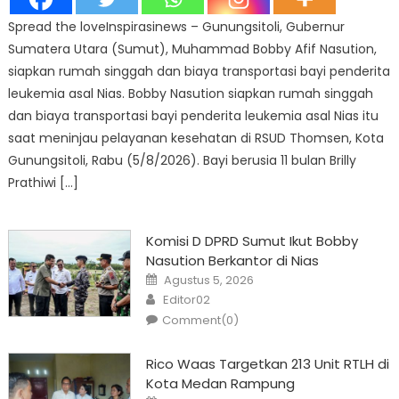
Spread the loveInspirasinews – Gunungsitoli, Gubernur
Sumatera Utara (Sumut), Muhammad Bobby Afif Nasution,
siapkan rumah singgah dan biaya transportasi bayi penderita
leukemia asal Nias. Bobby Nasution siapkan rumah singgah
dan biaya transportasi bayi penderita leukemia asal Nias itu
saat meninjau pelayanan kesehatan di RSUD Thomsen, Kota
Gunungsitoli, Rabu (5/8/2026). Bayi berusia 11 bulan Brilly
Prathiwi […]
Komisi D DPRD Sumut Ikut Bobby
Nasution Berkantor di Nias
Posted
Agustus 5, 2026
on
Author
Editor02
Comment(0)
Rico Waas Targetkan 213 Unit RTLH di
Kota Medan Rampung
Posted