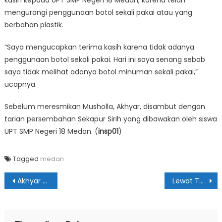
kasih kepada UPT SMP Negeri 18 Medan, karena telah
mengurangi penggunaan botol sekali pakai atau yang
berbahan plastik.
“Saya mengucapkan terima kasih karena tidak adanya
penggunaan botol sekali pakai. Hari ini saya senang sebab
saya tidak melihat adanya botol minuman sekali pakai,”
ucapnya.
Sebelum meresmikan Musholla, Akhyar, disambut dengan
tarian persembahan Sekapur Sirih yang dibawakan oleh siswa
UPT SMP Negeri 18 Medan. (
insp01
)
Tagged
medan
Navigasi
Akhyar Buka Christmas Season 2019
Lewat TPID, Inflasi di Medan Berupaya Terus Ditekan
pos