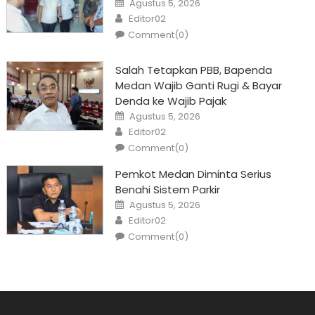
Agustus 5, 2026
on
Author
Editor02
Comment(0)
Salah Tetapkan PBB, Bapenda
Medan Wajib Ganti Rugi & Bayar
Denda ke Wajib Pajak
Posted
Agustus 5, 2026
on
Author
Editor02
Comment(0)
Pemkot Medan Diminta Serius
Benahi Sistem Parkir
Posted
Agustus 5, 2026
on
Author
Editor02
Comment(0)