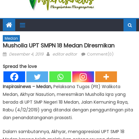
Medan
Musholla UPT SMPN 18 Medan Diresmikan
Posted
Author
Desember 4, 2019
editor editor
Comment(0)
on
Spread the love
Inspirasinews
– Medan,
Pelaksana Tugas (Plt) Walikota
Medan, Akhyar Nasution, meresmikan Musholla Iqra yang
berada di UPT SMP Negeri 18 Medan, Jalan Kemuning Raya,
Rabu (4/12/2019) yang ditandai dengan pengguntingan pita
dan penandatanganan prasasti.
Dalam sambutannya, Akhyar, mengapresiasi UPT SMP 18