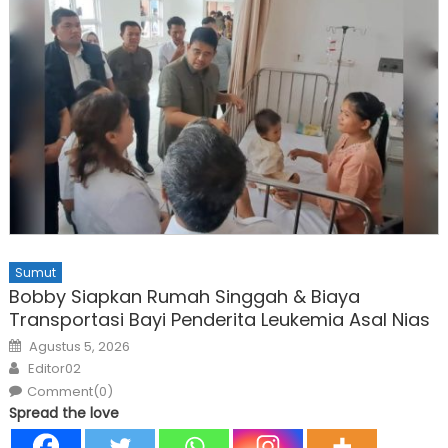
Sumut
Bobby Siapkan Rumah Singgah & Biaya
Transportasi Bayi Penderita Leukemia Asal Nias
Posted
Agustus 5, 2026
on
Author
Editor02
Comment(0)
Spread the love