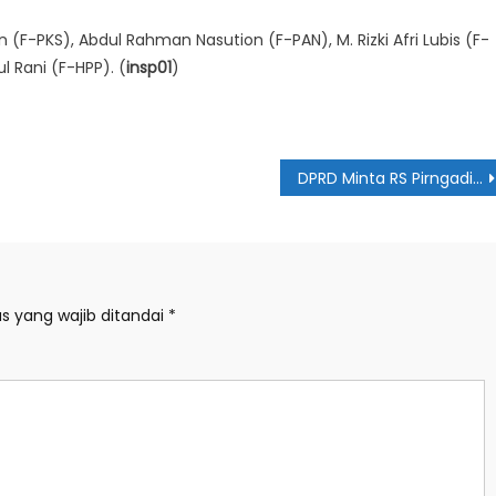
(F-PKS), Abdul Rahman Nasution (F-PAN), M. Rizki Afri Lubis (F-
l Rani (F-HPP). (
insp01
)
DPRD Minta RS Pirngadi Perbaiki Pelayanan
s yang wajib ditandai
*