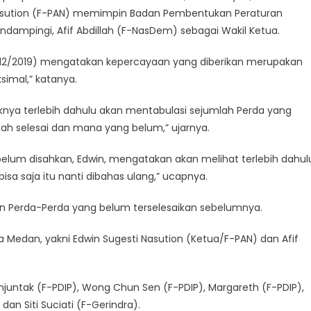
ti Nasution (F-PAN) memimpin Badan Pembentukan Peraturan
ampingi, Afif Abdillah (F-NasDem) sebagai Wakil Ketua.
2/12/2019) mengatakan kepercayaan yang diberikan merupakan
simal,” katanya.
aknya terlebih dahulu akan mentabulasi sejumlah Perda yang
dah selesai dan mana yang belum,” ujarnya.
lum disahkan, Edwin, mengatakan akan melihat terlebih dahul
bisa saja itu nanti dibahas ulang,” ucapnya.
kan Perda-Perda yang belum terselesaikan sebelumnya.
 Medan, yakni Edwin Sugesti Nasution (Ketua/F-PAN) dan Afif
untak (F-PDIP), Wong Chun Sen (F-PDIP), Margareth (F-PDIP),
dan Siti Suciati (F-Gerindra).