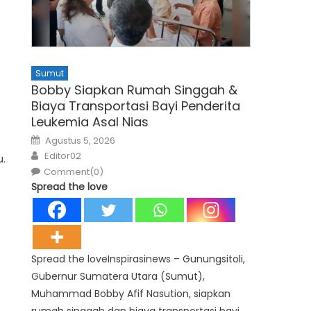
Sumut
Bobby Siapkan Rumah Singgah &
Biaya Transportasi Bayi Penderita
Leukemia Asal Nias
Posted
Agustus 5, 2026
on
Author
Editor02
u.
Comment(0)
Spread the love
Spread the loveInspirasinews – Gunungsitoli,
Gubernur Sumatera Utara (Sumut),
Muhammad Bobby Afif Nasution, siapkan