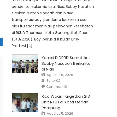
rumah singgah dan biaya transportasi bayi
penderita leukemia asal Nias. Bobby Nasution
siapkan rumah singgah dan biaya
transportasi bayi penderita leukemia asal
Nias itu saat meninjau pelayanan kesehatan
di RSUD Thomsen, Kota Gunungsitoli, Rabu
(5/8/2026). Bayi berusia 11 bulan Brilly
Prathiwi […]
Komisi D DPRD Sumut Ikut
Bobby Nasution Berkantor
di Nias
Posted
Agustus 5, 2026
on
Author
Editor02
Comment(0)
Rico Waas Targetkan 213
Unit RTLH di Kota Medan
Rampung
Posted
Agustus 5, 2026
on