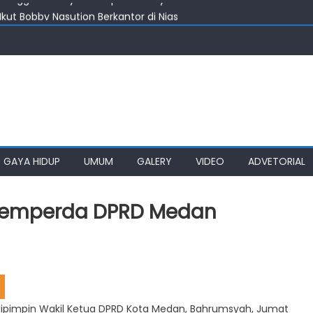
kut Bobby Nasution Berkantor di Nias
213 Unit RTLH di Kota Medan Rampung
Bapenda Medan Wajib Ganti Rugi & Bayar Denda ke Wajib Pajak
Serius Benahi Sistem Parkir
inggah & Biaya Transportasi Bayi Penderita Leukemia Asal Nias
GAYA HIDUP
UMUM
GALERY
VIDEO
ADVETORIAL
apemperda DPRD Medan
 dipimpin Wakil Ketua DPRD Kota Medan, Bahrumsyah, Jumat