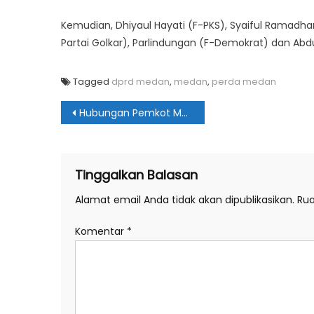
Kemudian, Dhiyaul Hayati (F-PKS), Syaiful Ramadhan 
Partai Golkar), Parlindungan (F-Demokrat) dan Abdu
Tagged
dprd medan
,
medan
,
perda medan
Navigasi
Hubungan Pemkot Medan & Yonmarhanlan I Belawan Diharapkan Semakin Baik
pos
Tinggalkan Balasan
Alamat email Anda tidak akan dipublikasikan.
Rua
Komentar
*