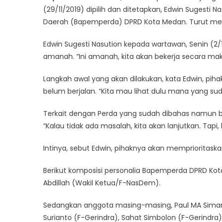
(29/11/2019) dipilih dan ditetapkan, Edwin Suges
Daerah (Bapemperda) DPRD Kota Medan. Turut mend
Edwin Sugesti Nasution kepada wartawan, Senin (
amanah. “Ini amanah, kita akan bekerja secara mak
Langkah awal yang akan dilakukan, kata Edwin, pih
belum berjalan. “Kita mau lihat dulu mana yang su
Terkait dengan Perda yang sudah dibahas namun be
“Kalau tidak ada masalah, kita akan lanjutkan. Tapi, 
Intinya, sebut Edwin, pihaknya akan memprioritas
Berikut komposisi personalia Bapemperda DPRD Kota
Abdillah (Wakil Ketua/F-NasDem).
Sedangkan anggota masing-masing, Paul MA Simanj
Surianto (F-Gerindra), Sahat Simbolon (F-Gerindra) 