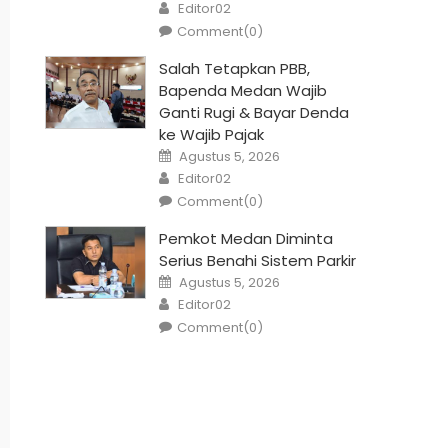
Author
Editor02
Comment(0)
Salah Tetapkan PBB,
Bapenda Medan Wajib
Ganti Rugi & Bayar Denda
ke Wajib Pajak
Posted
Agustus 5, 2026
on
Author
Editor02
Comment(0)
Pemkot Medan Diminta
Serius Benahi Sistem Parkir
Posted
Agustus 5, 2026
on
Author
Editor02
Comment(0)