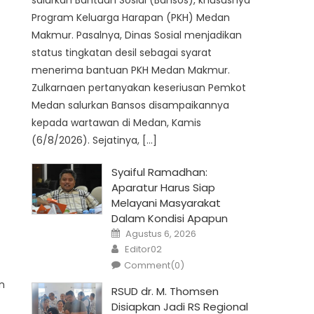
salurkan Bantuan Sosial (Bansos), khususnya
Program Keluarga Harapan (PKH) Medan
Makmur. Pasalnya, Dinas Sosial menjadikan
status tingkatan desil sebagai syarat
menerima bantuan PKH Medan Makmur.
Zulkarnaen pertanyakan keseriusan Pemkot
Medan salurkan Bansos disampaikannya
kepada wartawan di Medan, Kamis
(6/8/2026). Sejatinya, […]
Syaiful Ramadhan:
Aparatur Harus Siap
Melayani Masyarakat
Dalam Kondisi Apapun
Posted
Agustus 6, 2026
on
Author
Editor02
Comment(0)
n
RSUD dr. M. Thomsen
Disiapkan Jadi RS Regional