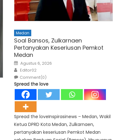
Medan
Soal Bansos, Zulkarnaen
Pertanyakan Keseriusan Pemkot
Medan
Posted
Agustus 6, 2026
on
Author
Editor02
Comment(0)
Spread the love
Spread the loveInspirasinews – Medan, Wakil
Ketua DPRD Kota Medan, Zulkarnaen,
pertanyakan keseriusan Pemkot Medan