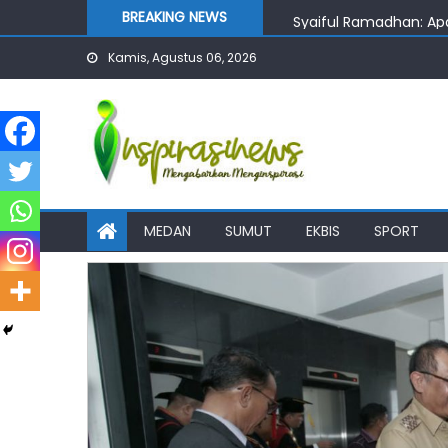
Skip
BREAKING NEWS
Syaiful Ramadhan: Ap
to
RSUD dr. M. Thomsen D
Kamis, Agustus 06, 2026
content
Bobby Siapkan Rumah S
Komisi D DPRD Sumut I
Soal Bansos, Zulkarn
MEDAN
SUMUT
EKBIS
SPORT