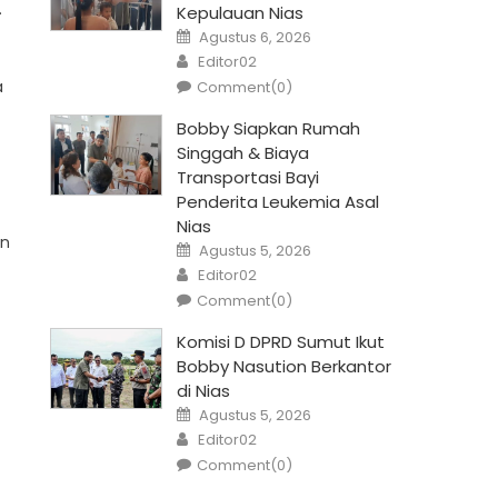
.
Kepulauan Nias
Posted
Agustus 6, 2026
on
Author
Editor02
a
Comment(0)
Bobby Siapkan Rumah
Singgah & Biaya
Transportasi Bayi
Penderita Leukemia Asal
Nias
an
Posted
Agustus 5, 2026
on
Author
Editor02
Comment(0)
Komisi D DPRD Sumut Ikut
Bobby Nasution Berkantor
di Nias
Posted
Agustus 5, 2026
on
Author
Editor02
Comment(0)