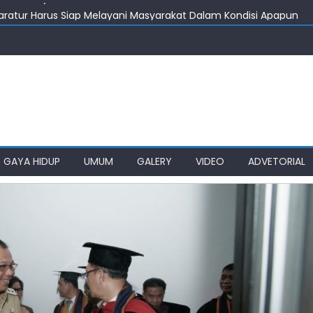
aratur Harus Siap Melayani Masyarakat Dalam Kondisi Apapun
isiapkan Jadi RS Regional Kepulauan Nias
inggah & Biaya Transportasi Bayi Penderita Leukemia Asal Nias
kut Bobby Nasution Berkantor di Nias
aen Pertanyakan Keseriusan Pemkot Medan
GAYA HIDUP
UMUM
GALERY
VIDEO
ADVETORIAL