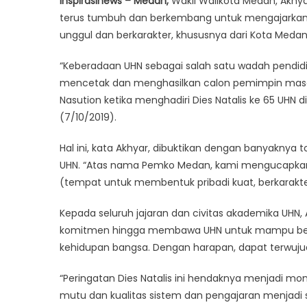
Inspirasinews – Medan,
Wakil Walikota Medan, Akhya
terus tumbuh dan berkembang untuk mengajarkan
unggul dan berkarakter, khususnya dari Kota Medan
“Keberadaan UHN sebagai salah satu wadah pendid
mencetak dan menghasilkan calon pemimpin masa 
Nasution ketika menghadiri Dies Natalis ke 65 UHN 
(7/10/2019).
Hal ini, kata Akhyar, dibuktikan dengan banyakny
UHN. “Atas nama Pemko Medan, kami mengucapka
(tempat untuk membentuk pribadi kuat, berkarakter
Kepada seluruh jajaran dan civitas akademika UHN, 
komitmen hingga membawa UHN untuk mampu berko
kehidupan bangsa. Dengan harapan, dapat terwujud
“Peringatan Dies Natalis ini hendaknya menjadi m
mutu dan kualitas sistem dan pengajaran menjadi