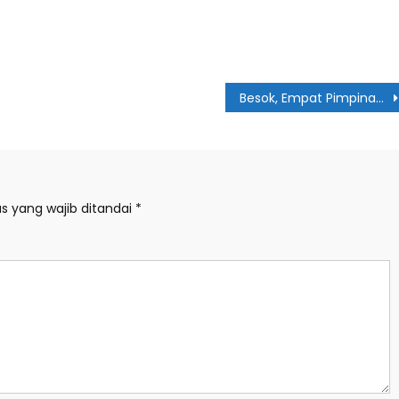
Besok, Empat Pimpinan DPRD Medan Diumumkan
s yang wajib ditandai
*