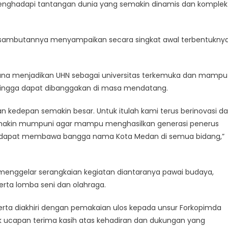
enghadapi tantangan dunia yang semakin dinamis dan komplek
m sambutannya menyampaikan secara singkat awal terbentukny
guna menjadikan UHN sebagai universitas terkemuka dan mampu
ehingga dapat dibanggakan di masa mendatang.
 kedepan semakin besar. Untuk itulah kami terus berinovasi d
makin mumpuni agar mampu menghasilkan generasi penerus
ga dapat membawa bangga nama Kota Medan di semua bidang,”
menggelar serangkaian kegiatan diantaranya pawai budaya,
erta lomba seni dan olahraga.
serta diakhiri dengan pemakaian ulos kepada unsur Forkopimda
uk ucapan terima kasih atas kehadiran dan dukungan yang