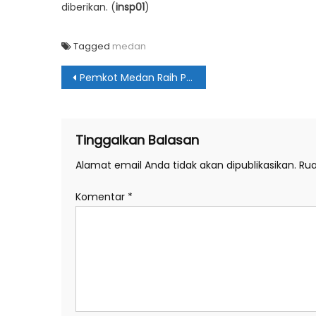
diberikan. (
insp01
)
Tagged
medan
Navigasi
Pemkot Medan Raih Penghargaan TPID Teladan
pos
Tinggalkan Balasan
Alamat email Anda tidak akan dipublikasikan.
Rua
Komentar
*