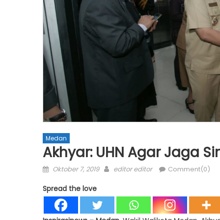
Medan
Akhyar: UHN Agar Jaga Si
Posted
Author
Oktober 7, 2019
editor editor
Comment(0)
on
Spread the love