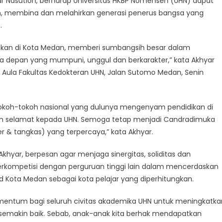
r Nasution, berharap Universitas HKBP Nomensen (UHN) dapat
, membina dan melahirkan generasi penerus bangsa yang
.
ikan di Kota Medan, memberi sumbangsih besar dalam
depan yang mumpuni, unggul dan berkarakter,” kata Akhyar
di Aula Fakultas Kedokteran UHN, Jalan Sutomo Medan, Senin
a tokoh-tokoh nasional yang dulunya mengenyam pendidikan di
n selamat kepada UHN. Semoga tetap menjadi Candradimuka
 & tangkas) yang terpercaya,” kata Akhyar.
Akhyar, berpesan agar menjaga sinergitas, soliditas dan
mpetisi dengan perguruan tinggi lain dalam mencerdaskan
 Kota Medan sebagai kota pelajar yang diperhitungkan.
omentum bagi seluruh civitas akademika UHN untuk meningkatka
 semakin baik. Sebab, anak-anak kita berhak mendapatkan