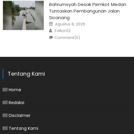
Bahrumsyah Desak Pemkot Medan
Tuntaskan Pembangunan Jalan
Sicanang
Posted
Agustus 8, 2026
on
Author
Editor02
Comment(0)
Tentang Kami
Home
Redaksi
Disclaimer
Tentang Kami