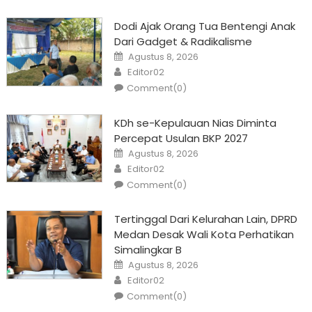
Dodi Ajak Orang Tua Bentengi Anak
Dari Gadget & Radikalisme
Posted
Agustus 8, 2026
on
Author
Editor02
Comment(0)
KDh se-Kepulauan Nias Diminta
Percepat Usulan BKP 2027
Posted
Agustus 8, 2026
on
Author
Editor02
Comment(0)
Tertinggal Dari Kelurahan Lain, DPRD
Medan Desak Wali Kota Perhatikan
Simalingkar B
Posted
Agustus 8, 2026
on
Author
Editor02
Comment(0)