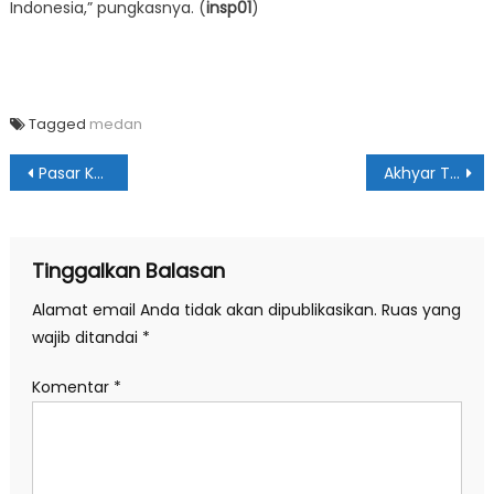
Indonesia,” pungkasnya. (
insp01
)
Tagged
medan
Navigasi
Pasar Keuangan Rakyat Diharapkan Berikan Edukasi Keuangan Bagi Masyarakat
Akhyar Terus Himbau Kurangi Sampah Plastik
pos
Tinggalkan Balasan
Alamat email Anda tidak akan dipublikasikan.
Ruas yang
wajib ditandai
*
Komentar
*