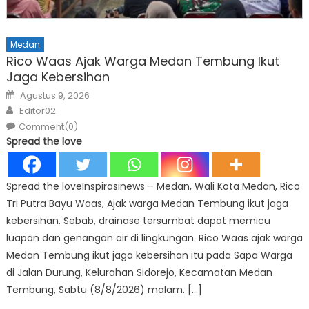
Medan
Rico Waas Ajak Warga Medan Tembung Ikut
Jaga Kebersihan
Posted
Agustus 9, 2026
on
Author
Editor02
Comment(0)
Spread the love
Spread the loveInspirasinews – Medan, Wali Kota Medan, Rico
Tri Putra Bayu Waas, Ajak warga Medan Tembung ikut jaga
kebersihan. Sebab, drainase tersumbat dapat memicu
luapan dan genangan air di lingkungan. Rico Waas ajak warga
Medan Tembung ikut jaga kebersihan itu pada Sapa Warga
di Jalan Durung, Kelurahan Sidorejo, Kecamatan Medan
Tembung, Sabtu (8/8/2026) malam. […]