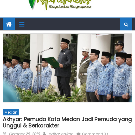
Medan
Akhyar: Pemuda Kota Medan Jadi Pemuda yang
Unggul & Berkarakter
Posted
Author
Oktober 28, 2019
editor editor
Comment(0)