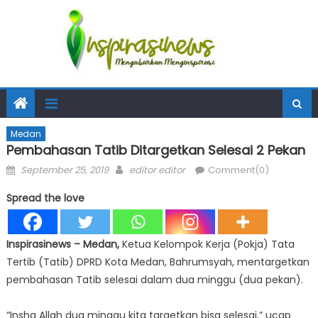
Medan
Pembahasan Tatib Ditargetkan Selesai 2 Pekan
Posted
Author
September 25, 2019
editor editor
Comment(0)
on
Spread the love
Inspirasinews – Medan,
Ketua Kelompok Kerja (Pokja) Tata
Tertib (Tatib) DPRD Kota Medan, Bahrumsyah, mentargetkan
pembahasan Tatib selesai dalam dua minggu (dua pekan).
“Insha Allah dua minggu kita targetkan bisa selesai,” ucap