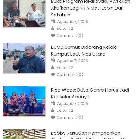
Buka Program Reaktivasi, PWI akan
Aktifkan Lagi KTA Mati Lebih Dari
Setahun
Posted
Agustus 7, 2026
on
Author
Editor02
Comment(0)
BUMD Sumut Didorong Kelola
Rumput Laut Nias Utara
Posted
Agustus 7, 2026
on
Author
Editor02
Comment(0)
Rico Waas: Duta Genre Harus Jadi
Konselor Sebaya
Posted
Agustus 7, 2026
on
Author
Editor02
Comment(0)
Bobby Nasution Permanenkan