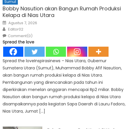
Sumut
Bobby Nasution akan Bangun Rumah Produksi
Kelapa di Nias Utara
Posted
Agustus 7, 2026
on
Author
Editor02
Comment(0)
Spread the love
Spread the loveInspirasinews – Nias Utara, Gubernur
Sumatera Utara (Sumut), Muhammad Bobby Afif Nasution,
akan bangun rumah produksi kelapa di Nias Utara.
Pembangunan yang direncanakan pada tahun ini
diperkirakan menelan anggaran mencapai Rp2 miliar. Bobby
Nasution akan bangun rumah produksi kelapa di Nias Utara
disampaikannya pada kegiatan Sapa Daerah di Lauru Fadoro,
Nias Utara, Jumat […]