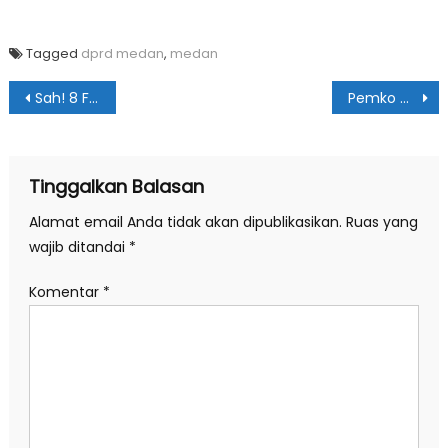
Tagged
dprd medan
,
medan
Navigasi
Sah! 8 Fraksi DPRD Medan Ditetapkan
Pemko Medan Bagikan Ribuan Masker Lagi
pos
Tinggalkan Balasan
Alamat email Anda tidak akan dipublikasikan.
Ruas yang
wajib ditandai
*
Komentar
*