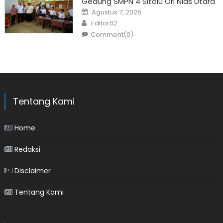
Gedung SMPN 4 Sitolu Ori Nias Utara
Posted
Agustus 7, 2026
on
Author
Editor02
Comment(0)
Tentang Kami
Home
Redaksi
Disclaimer
Tentang Kami