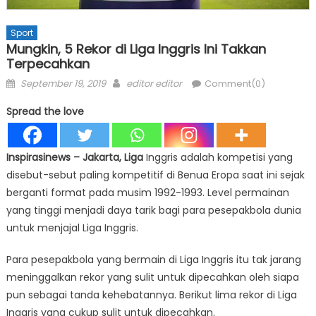
Sport
Mungkin, 5 Rekor di Liga Inggris Ini Takkan
Terpecahkan
Posted
Author
September 19, 2019
editor editor
Comment(0)
on
Spread the love
Inspirasinews – Jakarta, Liga
Inggris adalah kompetisi yang
disebut-sebut paling kompetitif di Benua Eropa saat ini sejak
berganti format pada musim 1992-1993. Level permainan
yang tinggi menjadi daya tarik bagi para pesepakbola dunia
untuk menjajal Liga Inggris.
Para pesepakbola yang bermain di Liga Inggris itu tak jarang
meninggalkan rekor yang sulit untuk dipecahkan oleh siapa
pun sebagai tanda kehebatannya. Berikut lima rekor di Liga
Inggris yang cukup sulit untuk dipecahkan.