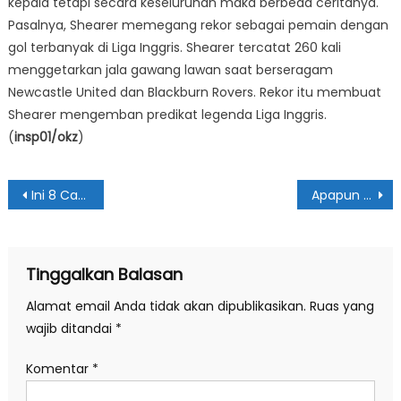
kepala tetapi secara keseluruhan maka berbeda ceritanya.
Pasalnya, Shearer memegang rekor sebagai pemain dengan
gol terbanyak di Liga Inggris. Shearer tercatat 260 kali
menggetarkan jala gawang lawan saat berseragam
Newcastle United dan Blackburn Rovers. Rekor itu membuat
Shearer mengemban predikat legenda Liga Inggris.
(
insp01/okz
)
Navigasi
Ini 8 Cara Turunkan Faktor Resiko Kanker
Apapun Alasannya, Desember 2022 Masalah Banjir Harus Sudah Selesai
pos
Tinggalkan Balasan
Alamat email Anda tidak akan dipublikasikan.
Ruas yang
wajib ditandai
*
Komentar
*