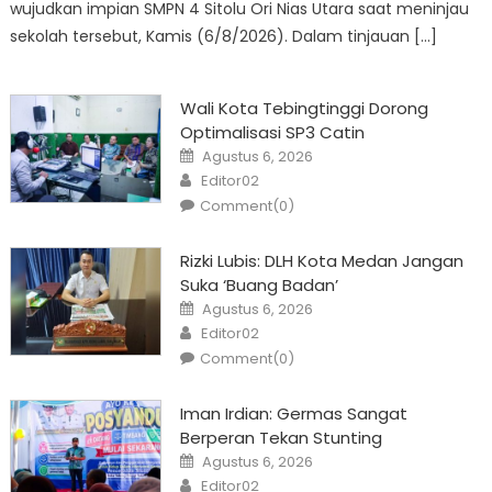
wujudkan impian SMPN 4 Sitolu Ori Nias Utara saat meninjau
sekolah tersebut, Kamis (6/8/2026). Dalam tinjauan […]
Wali Kota Tebingtinggi Dorong
Optimalisasi SP3 Catin
Posted
Agustus 6, 2026
on
Author
Editor02
Comment(0)
Rizki Lubis: DLH Kota Medan Jangan
Suka ‘Buang Badan’
Posted
Agustus 6, 2026
on
Author
Editor02
Comment(0)
Iman Irdian: Germas Sangat
Berperan Tekan Stunting
Posted
Agustus 6, 2026
on
Author
Editor02