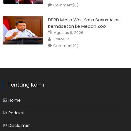
Comment(0)
DPRD Minta Wali Kota Serius Atasi
Kemacetan ke Medan Zoo
Posted
Agustus 6, 2026
on
Author
Editor02
Comment(0)
Tentang Kami
Home
Redaksi
Disclaimer