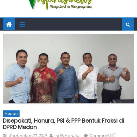
Medan
Disepakati, Hanura, PSI & PPP Bentuk Fraksi di
DPRD Medan
Posted
Author
September 22, 2019
editor editor
Comment(0)