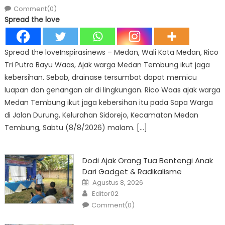
Comment(0)
Spread the love
Spread the loveInspirasinews – Medan, Wali Kota Medan, Rico
Tri Putra Bayu Waas, Ajak warga Medan Tembung ikut jaga
kebersihan. Sebab, drainase tersumbat dapat memicu
luapan dan genangan air di lingkungan. Rico Waas ajak warga
Medan Tembung ikut jaga kebersihan itu pada Sapa Warga
di Jalan Durung, Kelurahan Sidorejo, Kecamatan Medan
Tembung, Sabtu (8/8/2026) malam. […]
Dodi Ajak Orang Tua Bentengi Anak
Dari Gadget & Radikalisme
Posted
Agustus 8, 2026
on
Author
Editor02
Comment(0)