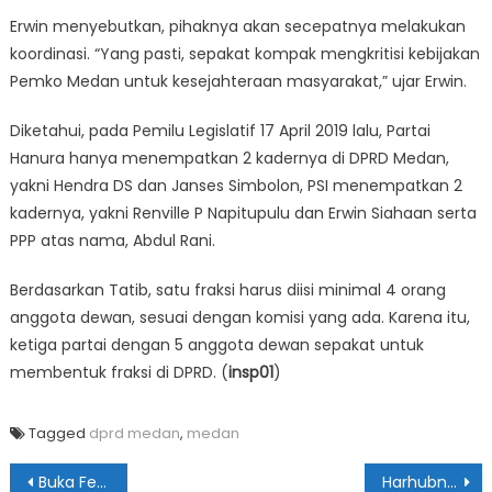
Erwin menyebutkan, pihaknya akan secepatnya melakukan
koordinasi. “Yang pasti, sepakat kompak mengkritisi kebijakan
Pemko Medan untuk kesejahteraan masyarakat,” ujar Erwin.
Diketahui, pada Pemilu Legislatif 17 April 2019 lalu, Partai
Hanura hanya menempatkan 2 kadernya di DPRD Medan,
yakni Hendra DS dan Janses Simbolon, PSI menempatkan 2
kadernya, yakni Renville P Napitupulu dan Erwin Siahaan serta
PPP atas nama, Abdul Rani.
Berdasarkan Tatib, satu fraksi harus diisi minimal 4 orang
anggota dewan, sesuai dengan komisi yang ada. Karena itu,
ketiga partai dengan 5 anggota dewan sepakat untuk
membentuk fraksi di DPRD. (
insp01
)
Tagged
dprd medan
,
medan
Navigasi
Buka Festival KKM, Walikota: Rasa Enak Kuliner Harus Tanpa Bumbu Penyedap
Harhubnas Momentum Tingkatkan Kesadaran Berlalu Lintas Tertib & Patuh