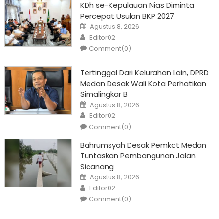
KDh se-Kepulauan Nias Diminta
Percepat Usulan BKP 2027
Posted
Agustus 8, 2026
on
Author
Editor02
Comment(0)
Tertinggal Dari Kelurahan Lain, DPRD
Medan Desak Wali Kota Perhatikan
Simalingkar B
Posted
Agustus 8, 2026
on
Author
Editor02
Comment(0)
Bahrumsyah Desak Pemkot Medan
Tuntaskan Pembangunan Jalan
Sicanang
Posted
Agustus 8, 2026
on
Author
Editor02
Comment(0)