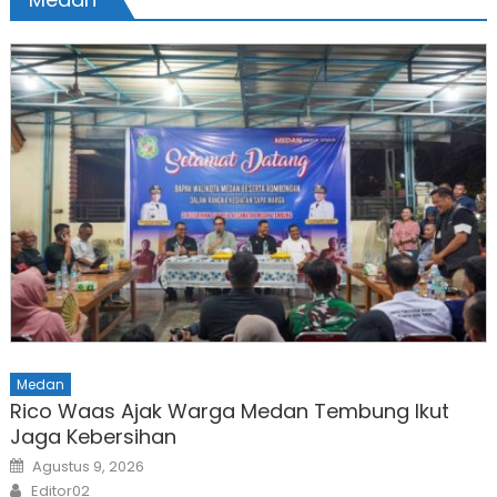
Medan
Rico Waas Ajak Warga Medan Tembung Ikut
Jaga Kebersihan
Posted
Agustus 9, 2026
on
Author
Editor02