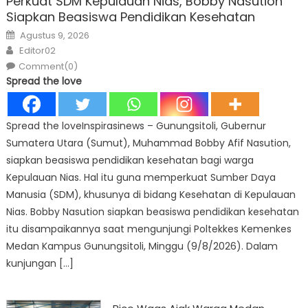
Perkuat SDM Kepulauan Nias, Bobby Nasution
Siapkan Beasiswa Pendidikan Kesehatan
Posted
Agustus 9, 2026
on
Author
Editor02
Comment(0)
Spread the love
Spread the loveInspirasinews – Gunungsitoli, Gubernur
Sumatera Utara (Sumut), Muhammad Bobby Afif Nasution,
siapkan beasiswa pendidikan kesehatan bagi warga
Kepulauan Nias. Hal itu guna memperkuat Sumber Daya
Manusia (SDM), khusunya di bidang Kesehatan di Kepulauan
Nias. Bobby Nasution siapkan beasiswa pendidikan kesehatan
itu disampaikannya saat mengunjungi Poltekkes Kemenkes
Medan Kampus Gunungsitoli, Minggu (9/8/2026). Dalam
kunjungan […]