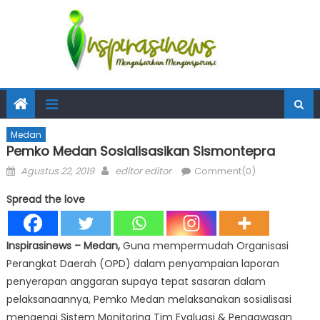
Medan
Pemko Medan Sosialisasikan Sismontepra
Posted
Author
Agustus 22, 2019
editor editor
Comment(0)
on
Spread the love
Inspirasinews
– Medan,
Guna mempermudah Organisasi
Perangkat Daerah (OPD) dalam penyampaian laporan
penyerapan anggaran supaya tepat sasaran dalam
pelaksanaannya, Pemko Medan melaksanakan sosialisasi
mengenai Sistem Monitoring Tim Evaluasi & Pengawasan