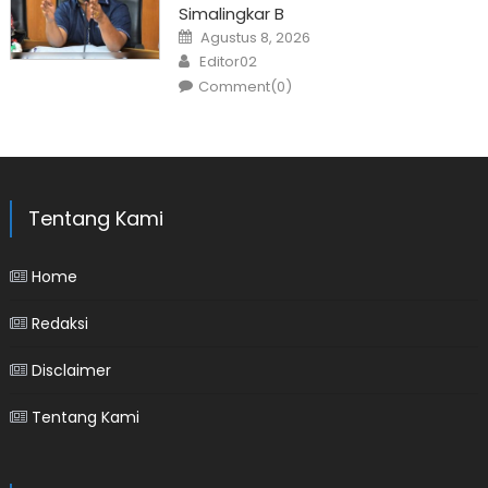
Simalingkar B
Posted
Agustus 8, 2026
on
Author
Editor02
Comment(0)
Tentang Kami
Home
Redaksi
Disclaimer
Tentang Kami