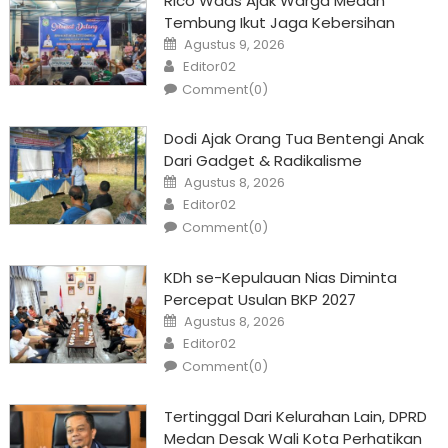
Rico Waas Ajak Warga Medan
Tembung Ikut Jaga Kebersihan
Posted
Agustus 9, 2026
on
Author
Editor02
Comment(0)
Dodi Ajak Orang Tua Bentengi Anak
Dari Gadget & Radikalisme
Posted
Agustus 8, 2026
on
Author
Editor02
Comment(0)
KDh se-Kepulauan Nias Diminta
Percepat Usulan BKP 2027
Posted
Agustus 8, 2026
on
Author
Editor02
Comment(0)
Tertinggal Dari Kelurahan Lain, DPRD
Medan Desak Wali Kota Perhatikan