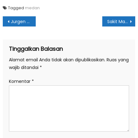
Tagged
medan
Navigasi
Jurgen Klopp Ngaku Ingin Latih Timnas Jerman
Sakit Maag & Tukak Lambung, Apa Bedanya?
pos
Tinggalkan Balasan
Alamat email Anda tidak akan dipublikasikan.
Ruas yang
wajib ditandai
*
Komentar
*