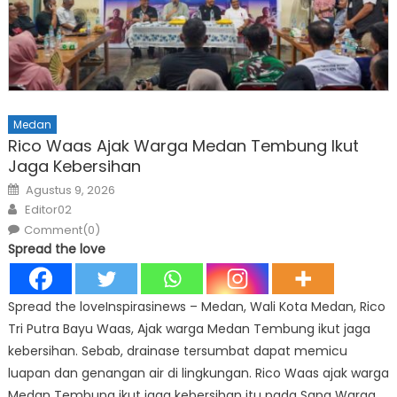
Medan
Rico Waas Ajak Warga Medan Tembung Ikut
Jaga Kebersihan
Posted
Agustus 9, 2026
on
Author
Editor02
Comment(0)
Spread the love
Spread the loveInspirasinews – Medan, Wali Kota Medan, Rico
Tri Putra Bayu Waas, Ajak warga Medan Tembung ikut jaga
kebersihan. Sebab, drainase tersumbat dapat memicu
luapan dan genangan air di lingkungan. Rico Waas ajak warga
Medan Tembung ikut jaga kebersihan itu pada Sapa Warga