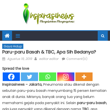
Gaya Hidup
Paru-paru Basah & TBC, Apa Sih Bedanya?
Posted
Author
Agustus 19, 2019
editor editor
Comment(0)
on
Spread the love
Inspirasinews – Jakarta,
Pneumonia atau dikenal dengan
sebutan paru-paru basah menyumbang 15 persen kematian
anak di dunia. Mirisnya, banyak orang tua yang belum
memahami gejala pada penyakit ini. Selain
paru-paru basah
,
ada juga penyakit yang dikenal dengan nama
TBC
, apa