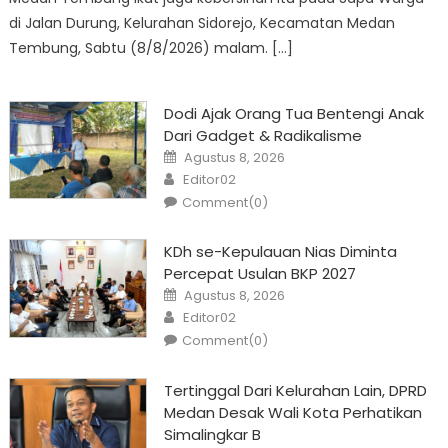
di Jalan Durung, Kelurahan Sidorejo, Kecamatan Medan
Tembung, Sabtu (8/8/2026) malam. […]
Dodi Ajak Orang Tua Bentengi Anak
Dari Gadget & Radikalisme
Posted
Agustus 8, 2026
on
Author
Editor02
Comment(0)
KDh se-Kepulauan Nias Diminta
Percepat Usulan BKP 2027
Posted
Agustus 8, 2026
on
Author
Editor02
Comment(0)
Tertinggal Dari Kelurahan Lain, DPRD
Medan Desak Wali Kota Perhatikan
Simalingkar B