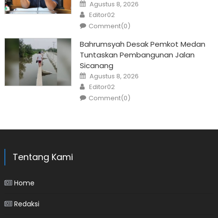
Posted
Agustus 8, 2026
on
Author
Editor02
Comment(0)
Bahrumsyah Desak Pemkot Medan
Tuntaskan Pembangunan Jalan
Sicanang
Posted
Agustus 8, 2026
on
Author
Editor02
Comment(0)
Tentang Kami
Home
Redaksi