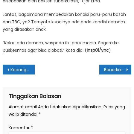
disebabkan oleh bakteri tuberkulosis,” ujar Erna.
Lantas, bagaimana membedakan kondisi paru-paru basah
dan TBC, ya? Ternyata kuncinya ada pada kondisi demam
yang dirasakan anak.
“Kalau ada demam, waspada itu pneumonia. Segera ke
puskesmas agar bisa diobati,” kata dia. (
insp01/vnc
)
Navigasi
Kacang Tanah Bisa Cegah Kanker
Benarkah Mandi Malam Bikin Paru-paru Basah?
pos
Tinggalkan Balasan
Alamat email Anda tidak akan dipublikasikan.
Ruas yang
wajib ditandai
*
Komentar
*