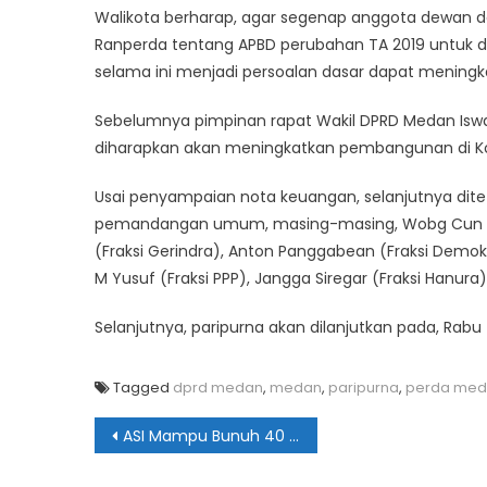
Walikota berharap, agar segenap anggota dewan 
Ranperda tentang APBD perubahan TA 2019 untuk di
selama ini menjadi persoalan dasar dapat meningk
Sebelumnya pimpinan rapat Wakil DPRD Medan Is
diharapkan akan meningkatkan pembangunan di K
Usai penyampaian nota keuangan, selanjutnya di
pemandangan umum, masing-masing, Wobg Cun Sen (
(Fraksi Gerindra), Anton Panggabean (Fraksi Demokrat
M Yusuf (Fraksi PPP), Jangga Siregar (Fraksi Hanura)
Selanjutnya, paripurna akan dilanjutkan pada, R
Tagged
dprd medan
,
medan
,
paripurna
,
perda me
Navigasi
ASI Mampu Bunuh 40 Sel Kanker & Tingkatkan Kualitas IQ
pos