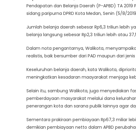
Pendapatan dan Belanja Daerah (P-APBD) TA 2019 P
sidang paripurna DPRD Kota Medan, Senin (5/8/2019
Jumlah belanja daerah sebesar Rp6,3 triliun lebih
belanja langsung sebesar Rp2,3 triliun lebih atau 37
Dalam nota pengantarnya, Walikota, menyampaika
realistis, baik bersumber dari PAD maupun dari jeni
Keseluruhan belanja daerah, kata Walikota, diprio
meningkatkan kesadaran maayarakat menjaga keb
Selain itu, sambung Walikota, juga menyediakan fas
pemberdayaan masyarakat melalui dana kelurahan
penerangan kota dan sarana publik lainnya agar da
Sementara prakiraan pembiayaan Rp67,3 miliar leb
demikian pembiayaan netto dalam APBD perubahan TA