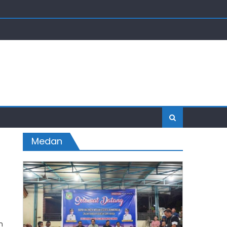
Medan
n