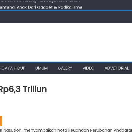
entengi Anak Dari Gadget & Radikalisme
s Diminta Percepat Usulan BKP 2027
ahan Lain, DPRD Medan Desak Wali Kota Perhatikan Simalingkar B
mkot Medan Tuntaskan Pembangunan Jalan Sicanang
 Medan Tembung Ikut Jaga Kebersihan
GAYA HIDUP
UMUM
GALERY
VIDEO
ADVETORIAL
p6,3 Triliun
yar Nasution, menyampaikan nota keuangan Perubahan Anggara