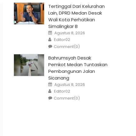
Tertinggal Dari Kelurahan
Lain, DPRD Medan Desak
Wali Kota Perhatikan
Simalingkar B
Posted
Agustus 8, 2026
on
Author
Editor02
Comment(0)
Bahrumsyah Desak
Pemkot Medan Tuntaskan
Pembangunan Jalan
Sicanang
Posted
Agustus 8, 2026
on
Author
Editor02
Comment(0)