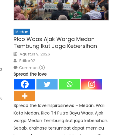
Medan
Rico Waas Ajak Warga Medan
Tembung Ikut Jaga Kebersihan
Posted
Agustus 9, 2026
on
Author
Editor02
Comment(0)
a
Spread the love
a,
Spread the loveInspirasinews – Medan, Wali
Kota Medan, Rico Tri Putra Bayu Waas, Ajak
warga Medan Tembung ikut jaga kebersihan.
Sebab, drainase tersumbat dapat memicu