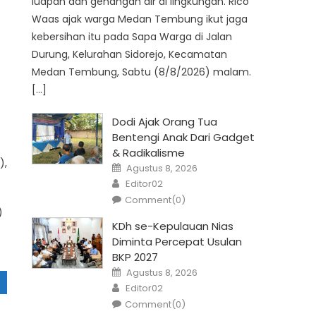
luapan dan genangan air di lingkungan. Rico
Waas ajak warga Medan Tembung ikut jaga
kebersihan itu pada Sapa Warga di Jalan
Durung, Kelurahan Sidorejo, Kecamatan
Medan Tembung, Sabtu (8/8/2026) malam.
[…]
Dodi Ajak Orang Tua
Bentengi Anak Dari Gadget
& Radikalisme
),
Posted
Agustus 8, 2026
on
Author
Editor02
Comment(0)
)
KDh se-Kepulauan Nias
Diminta Percepat Usulan
BKP 2027
Posted
Agustus 8, 2026
on
Author
Editor02
Comment(0)