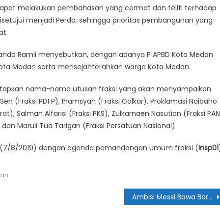
dapat melakukan pembahasan yang cermat dan teliti terhadap
setujui menjadi Perda, sehingga prioritas pembangunan yang
at.
wanda Ramli menyebutkan, dengan adanya P APBD Kota Medan
ota Medan serta mensejahterahkan warga Kota Medan.
tetapkan nama-nama utusan fraksi yang akan menyampaikan
Fraksi PDI P), Ihamsyah (Fraksi Golkar), Proklamasi Naibaho
), Salman Alfarisi (Fraksi PKS), Zulkarnaen Nasution (Fraksi PAN
 dan Maruli Tua Tarigan (Fraksi Persatuan Nasional).
abu (7/8/2019) dengan agenda pemandangan umum fraksi (
Insp01
dan
Ambisi Messi Bawa Barcelona Sapu Bersih Trofi Musim Ini