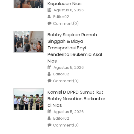
Kepulauan Nias
Posted
Agustus 6, 2026
on
Author
Editor02
Comment(0)
Bobby Siapkan Rumah
Singgah & Biaya
Transportasi Bayi
Penderita Leukemia Asal
Nias
Posted
Agustus 5, 2026
on
Author
Editor02
Comment(0)
Komisi D DPRD Sumut Ikut
Bobby Nasution Berkantor
di Nias
Posted
Agustus 5, 2026
on
Author
Editor02
Comment(0)