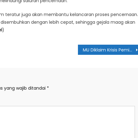
melindungi saluran pencernaan.
m teratur juga akan membantu kelancaran proses pencernaan.
 disembuhkan dengan lebih cepat, sehingga gejala maag akan
el
)
MU Diklaim Krisis Pemimpin
s yang wajib ditandai
*