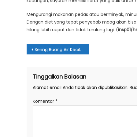
kacangan, sayuran memiliki serat yang baik untuk 
Mengurangi makanan pedas atau berminyak, minu
Dengan diet yang tepat penyebab maag akan bisa
hilang lebih cepat dan tidak terulang lagi. (
insp01/h
Navigasi
Sering Buang Air Kecil, Apakah Selalu Gejala Diabetes?
pos
Tinggalkan Balasan
Alamat email Anda tidak akan dipublikasikan.
Rua
Komentar
*