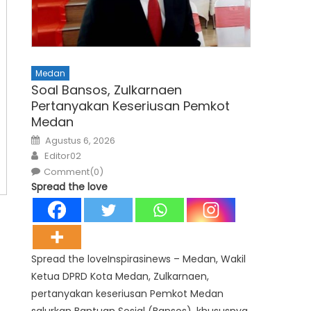
Medan
Soal Bansos, Zulkarnaen
Pertanyakan Keseriusan Pemkot
Medan
Posted
Agustus 6, 2026
on
Author
Editor02
Comment(0)
Spread the love
Spread the loveInspirasinews – Medan, Wakil
Ketua DPRD Kota Medan, Zulkarnaen,
pertanyakan keseriusan Pemkot Medan