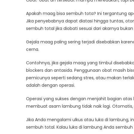
Obat-obat an tersebut mampu meredakan, tapi b
Apakah maag bisa sembuh tota? Ini tergantung apa
Jika penyebabnya dapat diatasi hingga tuntas, otom
sembuh total jika diobati sesuai dari akarnya bu
Gejala maag paling sering terjadi disebabkan kare
cerna.
Contohnya, jika gejala maag yang timbul disebabk
blockers dan antasida. Penggunaan obat masih bis
pemicunya seperti sedang stres, atau makan terla
adalah dengan operasi.
Operasi yang sukses dengan menjahit bagian ata
membuat asam lambung tidak naik lagi. Otomatis,
Jika Anda mengalami ulkus atau luka di lambung, ini 
sembuh total. Kalau luka di lambung Anda sembuh t