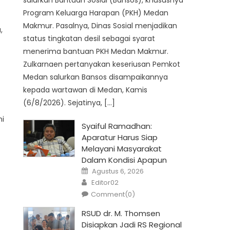
salurkan Bantuan Sosial (Bansos), khususnya
Program Keluarga Harapan (PKH) Medan
Makmur. Pasalnya, Dinas Sosial menjadikan
,
status tingkatan desil sebagai syarat
menerima bantuan PKH Medan Makmur.
Zulkarnaen pertanyakan keseriusan Pemkot
Medan salurkan Bansos disampaikannya
kepada wartawan di Medan, Kamis
(6/8/2026). Sejatinya, […]
ni
Syaiful Ramadhan:
Aparatur Harus Siap
Melayani Masyarakat
Dalam Kondisi Apapun
Posted
Agustus 6, 2026
on
Author
Editor02
Comment(0)
RSUD dr. M. Thomsen
Disiapkan Jadi RS Regional