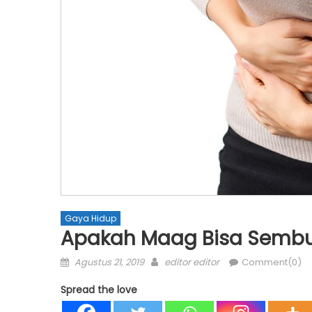
Gaya Hidup
Apakah Maag Bisa Sembuh
Posted
Author
Agustus 21, 2019
editor editor
Comment(0)
on
Spread the love