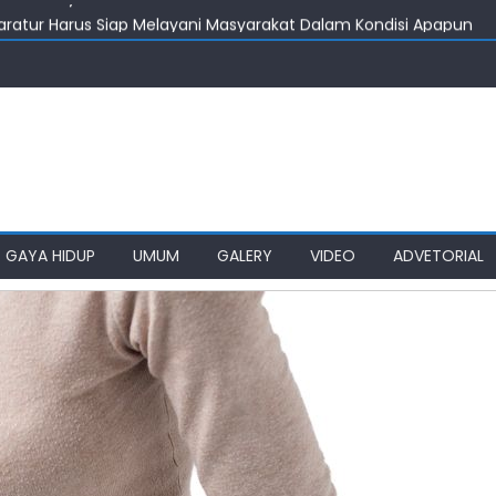
aratur Harus Siap Melayani Masyarakat Dalam Kondisi Apapun
isiapkan Jadi RS Regional Kepulauan Nias
inggah & Biaya Transportasi Bayi Penderita Leukemia Asal Nias
kut Bobby Nasution Berkantor di Nias
aen Pertanyakan Keseriusan Pemkot Medan
GAYA HIDUP
UMUM
GALERY
VIDEO
ADVETORIAL