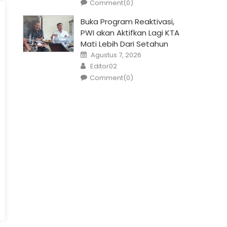
Comment(0)
Buka Program Reaktivasi,
PWI akan Aktifkan Lagi KTA
Mati Lebih Dari Setahun
Posted
Agustus 7, 2026
on
Author
Editor02
Comment(0)