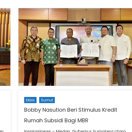
Ekbis
Sumut
Bobby Nasution Beri Stimulus Kredit
Rumah Subsidi Bagi MBR
an
Inspirasinews – Medan, Gubernur Sumatera Utara