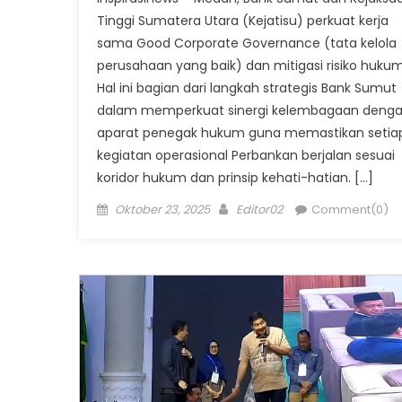
Tinggi Sumatera Utara (Kejatisu) perkuat kerja
sama Good Corporate Governance (tata kelola
perusahaan yang baik) dan mitigasi risiko hukum
Hal ini bagian dari langkah strategis Bank Sumut
dalam memperkuat sinergi kelembagaan deng
aparat penegak hukum guna memastikan setia
kegiatan operasional Perbankan berjalan sesuai
koridor hukum dan prinsip kehati-hatian. […]
Posted
Author
Oktober 23, 2025
Editor02
Comment(0)
on