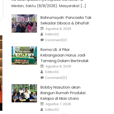
Medan, Sabtu (8/8/2026). Masyarakat […]
Bahrumsyah: Pancasila Tak
Sekadar Dibaca & Dihafal!
Posted
Agustus 8, 2026
on
Author
Editor02
Comment(0)
Roma Uli: 4 Pilar
Kebangsaan Harus Jadi
Tameng Dalam Bertindak
Posted
Agustus 8, 2026
on
Author
Editor02
Comment(0)
Bobby Nasution akan
Bangun Rumah Produksi
Kelapa di Nias Utara
Posted
Agustus 7, 2026
on
Author
Editor02