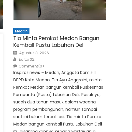
Medan
Tia Minta Pemkot Medan Bangun
Kembali Pustu Labuhan Deli
Posted
Agustus 8, 2026
on
Author
Editor02
Comment(0)
Inspirasinews – Medan, Anggota Komisi II
DPRD Kota Medan, Tia Ayu Anggraini, minta
Pemkot Medan bangun kembali Puskesmas
Pembantu (Pustu) Labuhan Deli. Pasalnya,
sudah dua tahun masuk dalam wacana
program pembangunan, namun sampai
saat ini belum terealisasi. Tia minta Pemkot
Medan bangun kembali Pustu Labuhan Deli
itu disampaikannya kepada wartawan di