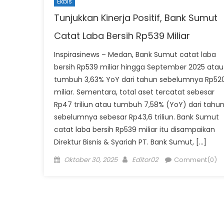
Ekbis
Tunjukkan Kinerja Positif, Bank Sumut
Catat Laba Bersih Rp539 Miliar
Inspirasinews – Medan, Bank Sumut catat laba
bersih Rp539 miliar hingga September 2025 atau
tumbuh 3,63% YoY dari tahun sebelumnya Rp52
miliar. Sementara, total aset tercatat sebesar
Rp47 triliun atau tumbuh 7,58% (YoY) dari tahu
sebelumnya sebesar Rp43,6 triliun. Bank Sumut
catat laba bersih Rp539 miliar itu disampaikan
Direktur Bisnis & Syariah PT. Bank Sumut, […]
Posted
Author
Oktober 30, 2025
Editor02
Comment(0)
on