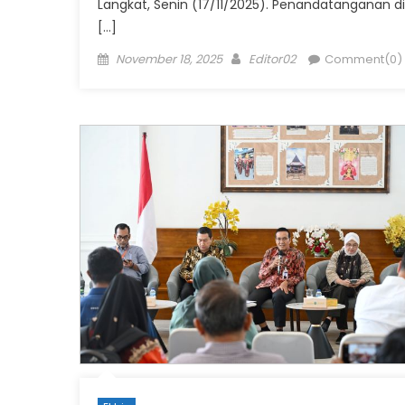
Langkat, Senin (17/11/2025). Penandatanganan di
[…]
Posted
Author
November 18, 2025
Editor02
Comment(0)
on