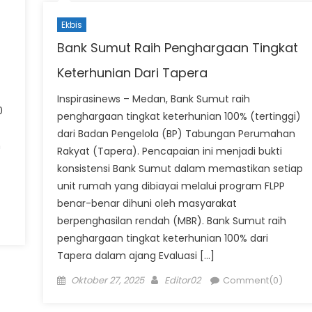
Ekbis
Bank Sumut Raih Penghargaan Tingkat
Keterhunian Dari Tapera
Inspirasinews – Medan, Bank Sumut raih
0
penghargaan tingkat keterhunian 100% (tertinggi)
dari Badan Pengelola (BP) Tabungan Perumahan
n
Rakyat (Tapera). Pencapaian ini menjadi bukti
konsistensi Bank Sumut dalam memastikan setiap
unit rumah yang dibiayai melalui program FLPP
benar-benar dihuni oleh masyarakat
berpenghasilan rendah (MBR). Bank Sumut raih
penghargaan tingkat keterhunian 100% dari
Tapera dalam ajang Evaluasi […]
Posted
Author
Oktober 27, 2025
Editor02
Comment(0)
on