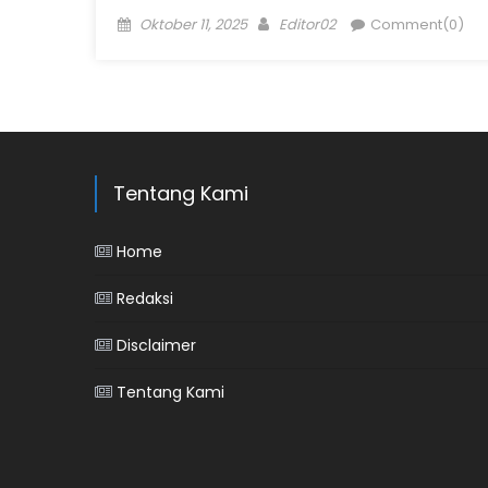
Posted
Author
Oktober 11, 2025
Editor02
Comment(0)
on
Tentang Kami
Home
Redaksi
Disclaimer
Tentang Kami