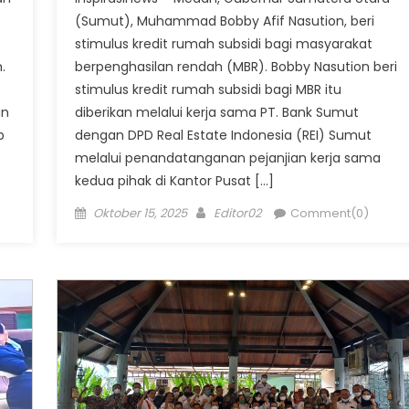
(Sumut), Muhammad Bobby Afif Nasution, beri
stimulus kredit rumah subsidi bagi masyarakat
.
berpenghasilan rendah (MBR). Bobby Nasution beri
stimulus kredit rumah subsidi bagi MBR itu
an
diberikan melalui kerja sama PT. Bank Sumut
p
dengan DPD Real Estate Indonesia (REI) Sumut
melalui penandatanganan pejanjian kerja sama
kedua pihak di Kantor Pusat […]
Posted
Author
Oktober 15, 2025
Editor02
Comment(0)
on