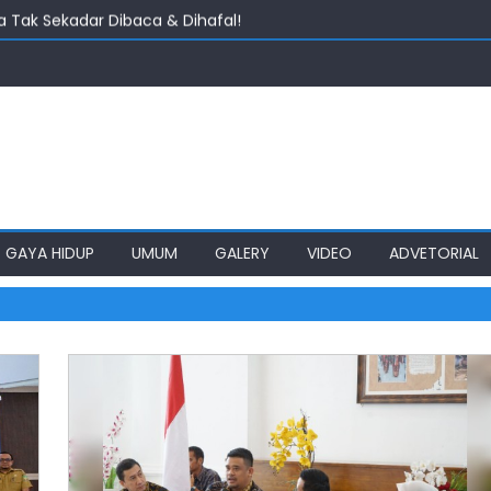
 Tak Sekadar Dibaca & Dihafal!
angsaan Harus Jadi Tameng Dalam Bertindak
angun Rumah Produksi Kelapa di Nias Utara
i, PWI akan Aktifkan Lagi KTA Mati Lebih Dari Setahun
an Bangun Kembali Pustu Labuhan Deli
GAYA HIDUP
UMUM
GALERY
VIDEO
ADVETORIAL