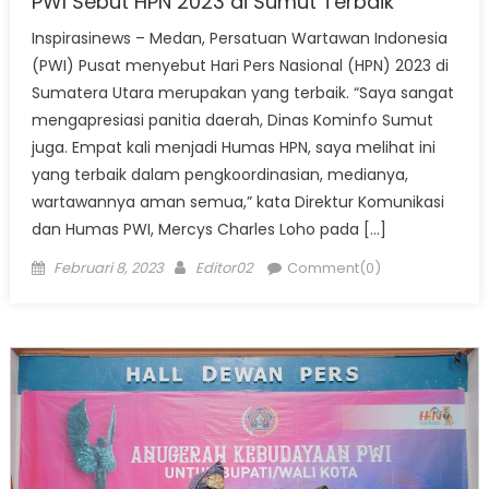
PWI Sebut HPN 2023 di Sumut Terbaik
Inspirasinews – Medan, Persatuan Wartawan Indonesia
(PWI) Pusat menyebut Hari Pers Nasional (HPN) 2023 di
Sumatera Utara merupakan yang terbaik. “Saya sangat
mengapresiasi panitia daerah, Dinas Kominfo Sumut
juga. Empat kali menjadi Humas HPN, saya melihat ini
yang terbaik dalam pengkoordinasian, medianya,
wartawannya aman semua,” kata Direktur Komunikasi
dan Humas PWI, Mercys Charles Loho pada […]
Posted
Author
Februari 8, 2023
Editor02
Comment(0)
on