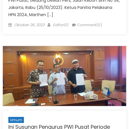
PWI Pusat, Gedung Dewan Pers, Jalan Kebon Sirih No 34,
Jakarta, Rabu (25/10/2023). Ketua Panitia Pelaksana
HPN 2024, Marthen […]
Posted
Author
Oktober 26, 2023
Editor02
Comment(0)
on
Umum
Ini Susunan Pengurus PWI Pusat Periode