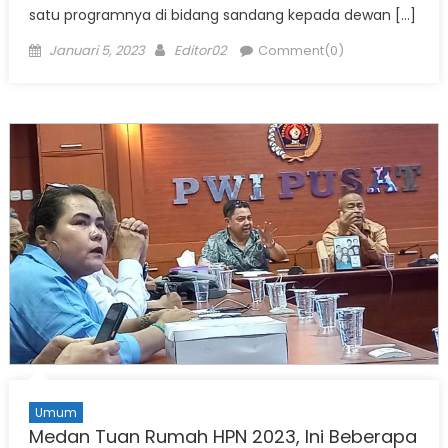
satu programnya di bidang sandang kepada dewan […]
Posted
Author
Januari 5, 2023
Editor02
Comment(0)
on
Umum
Medan Tuan Rumah HPN 2023, Ini Beberapa