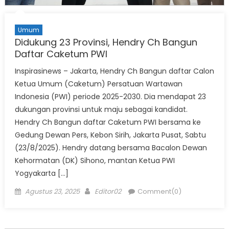
Umum
Didukung 23 Provinsi, Hendry Ch Bangun
Daftar Caketum PWI
Inspirasinews – Jakarta, Hendry Ch Bangun daftar Calon
Ketua Umum (Caketum) Persatuan Wartawan
Indonesia (PWI) periode 2025-2030. Dia mendapat 23
dukungan provinsi untuk maju sebagai kandidat.
Hendry Ch Bangun daftar Caketum PWI bersama ke
Gedung Dewan Pers, Kebon Sirih, Jakarta Pusat, Sabtu
(23/8/2025). Hendry datang bersama Bacalon Dewan
Kehormatan (DK) Sihono, mantan Ketua PWI
Yogyakarta […]
Posted
Author
Agustus 23, 2025
Editor02
Comment(0)
on