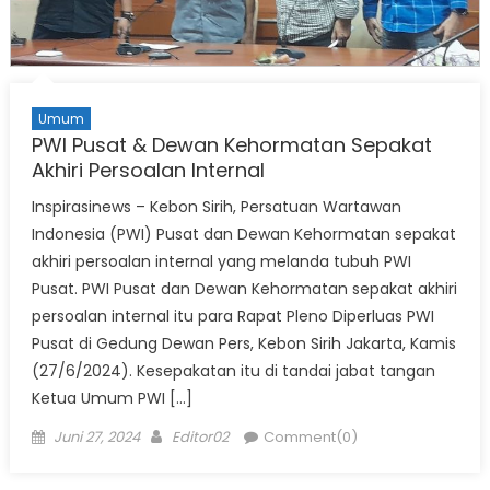
Umum
PWI Pusat & Dewan Kehormatan Sepakat
Akhiri Persoalan Internal
Inspirasinews – Kebon Sirih, Persatuan Wartawan
Indonesia (PWI) Pusat dan Dewan Kehormatan sepakat
akhiri persoalan internal yang melanda tubuh PWI
Pusat. PWI Pusat dan Dewan Kehormatan sepakat akhiri
persoalan internal itu para Rapat Pleno Diperluas PWI
Pusat di Gedung Dewan Pers, Kebon Sirih Jakarta, Kamis
(27/6/2024). Kesepakatan itu di tandai jabat tangan
Ketua Umum PWI […]
Posted
Author
Juni 27, 2024
Editor02
Comment(0)
on