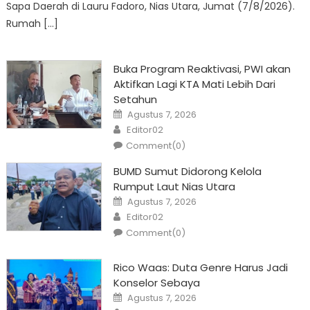
Sapa Daerah di Lauru Fadoro, Nias Utara, Jumat (7/8/2026).
Rumah […]
Buka Program Reaktivasi, PWI akan
Aktifkan Lagi KTA Mati Lebih Dari
Setahun
Posted
Agustus 7, 2026
on
Author
Editor02
Comment(0)
BUMD Sumut Didorong Kelola
Rumput Laut Nias Utara
Posted
Agustus 7, 2026
on
Author
Editor02
Comment(0)
Rico Waas: Duta Genre Harus Jadi
Konselor Sebaya
Posted
Agustus 7, 2026
on
Author