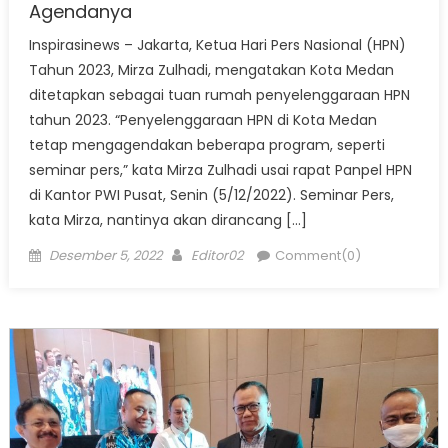
Agendanya
Inspirasinews – Jakarta, Ketua Hari Pers Nasional (HPN)
Tahun 2023, Mirza Zulhadi, mengatakan Kota Medan
ditetapkan sebagai tuan rumah penyelenggaraan HPN
tahun 2023. “Penyelenggaraan HPN di Kota Medan
tetap mengagendakan beberapa program, seperti
seminar pers,” kata Mirza Zulhadi usai rapat Panpel HPN
di Kantor PWI Pusat, Senin (5/12/2022). Seminar Pers,
kata Mirza, nantinya akan dirancang […]
Posted
Author
Desember 5, 2022
Editor02
Comment(0)
on