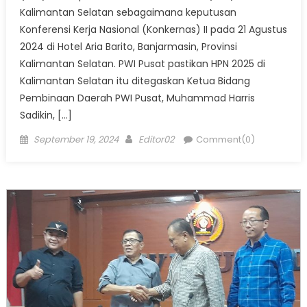
Kalimantan Selatan sebagaimana keputusan
Konferensi Kerja Nasional (Konkernas) II pada 21 Agustus
2024 di Hotel Aria Barito, Banjarmasin, Provinsi
Kalimantan Selatan. PWI Pusat pastikan HPN 2025 di
Kalimantan Selatan itu ditegaskan Ketua Bidang
Pembinaan Daerah PWI Pusat, Muhammad Harris
Sadikin, […]
Posted
Author
September 19, 2024
Editor02
Comment(0)
on