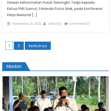
Dewan Kehormatan Pusat Sasongko Tedjo kepada
Ketua PWI Sumut, Farianda Putra Sinik, pada Konferensi
Kerja Nasional […]
Posted
Author
November 21, 2022
Editor02
Comment(0)
on
Paginasi
1
2
Berikutnya
pos
Medan