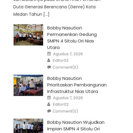
Duta Generasi Berencana (Genre) Kota
Medan Tahun […]
Bobby Nasution
Permanenkan Gedung
SMPN 4 Sitolu Ori Nias
Utara
Posted
Agustus 7, 2026
on
Author
Editor02
Comment(0)
Bobby Nasution
Prioritaskan Pembangunan
Infrastruktur Nias Utara
Posted
Agustus 7, 2026
on
Author
Editor02
Comment(0)
Bobby Nasution Wujudkan
Impian SMPN 4 Sitolu Ori