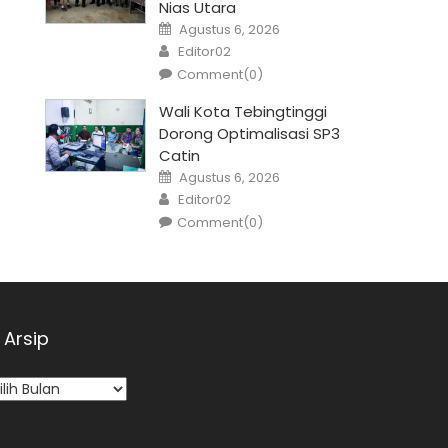
Nias Utara
Posted
Agustus 6, 2026
on
Author
Editor02
Comment(0)
Wali Kota Tebingtinggi
Dorong Optimalisasi SP3
Catin
Posted
Agustus 6, 2026
on
Author
Editor02
Comment(0)
Arsip
sip