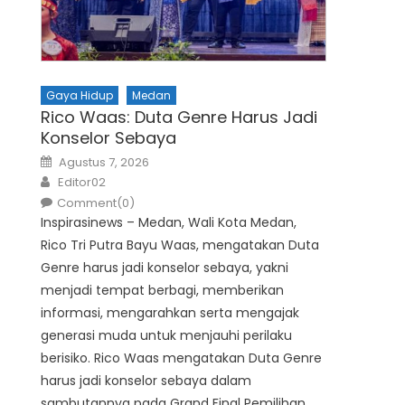
Gaya Hidup
Medan
Rico Waas: Duta Genre Harus Jadi
Konselor Sebaya
Posted
Agustus 7, 2026
on
Author
Editor02
Comment(0)
Inspirasinews – Medan, Wali Kota Medan,
Rico Tri Putra Bayu Waas, mengatakan Duta
Genre harus jadi konselor sebaya, yakni
menjadi tempat berbagi, memberikan
informasi, mengarahkan serta mengajak
generasi muda untuk menjauhi perilaku
berisiko. Rico Waas mengatakan Duta Genre
harus jadi konselor sebaya dalam
sambutannya pada Grand Final Pemilihan