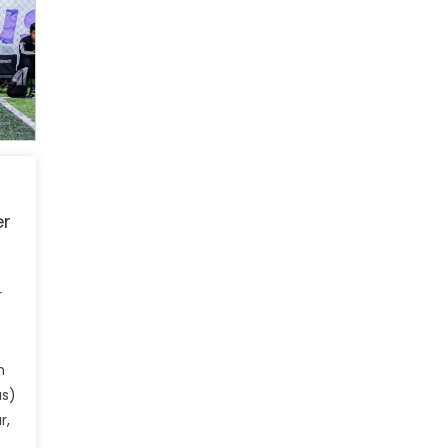
er
r
n
as)
r,