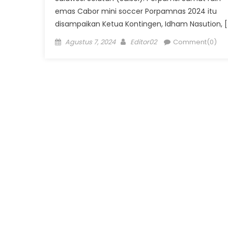
emas Cabor mini soccer Porpamnas 2024 itu
disampaikan Ketua Kontingen, Idham Nasution, [
Posted
Author
Agustus 7, 2024
Editor02
Comment(0)
on