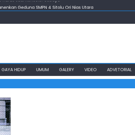
nenkan Gedung SMPN 4 Sitolu Ori Nias Utara
taskan Pembangunan Infrastruktur Nias Utara
an Impian SMPN 4 Sitolu Ori Nias Utara
i Dorong Optimalisasi SP3 Catin
 Harus Jadi Konselor Sebaya
GAYA HIDUP
UMUM
GALERY
VIDEO
ADVETORIAL