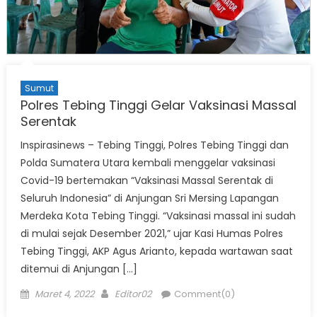
Sumut
Polres Tebing Tinggi Gelar Vaksinasi Massal
Serentak
Inspirasinews – Tebing Tinggi, Polres Tebing Tinggi dan
Polda Sumatera Utara kembali menggelar vaksinasi
Covid-19 bertemakan “Vaksinasi Massal Serentak di
Seluruh Indonesia” di Anjungan Sri Mersing Lapangan
Merdeka Kota Tebing Tinggi. “Vaksinasi massal ini sudah
di mulai sejak Desember 2021,” ujar Kasi Humas Polres
Tebing Tinggi, AKP Agus Arianto, kepada wartawan saat
ditemui di Anjungan […]
Posted
Author
Maret 4, 2022
Editor02
Comment(0)
on