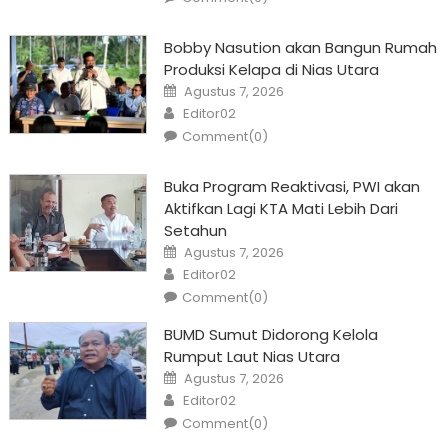
Bobby Nasution akan Bangun Rumah
Produksi Kelapa di Nias Utara
Posted
Agustus 7, 2026
on
Author
Editor02
Comment(0)
Buka Program Reaktivasi, PWI akan
Aktifkan Lagi KTA Mati Lebih Dari
Setahun
Posted
Agustus 7, 2026
on
Author
Editor02
Comment(0)
BUMD Sumut Didorong Kelola
Rumput Laut Nias Utara
Posted
Agustus 7, 2026
on
Author
Editor02
Comment(0)