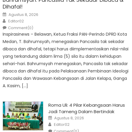
Dihafal!
Posted
Agustus 8, 2026
on
Author
Editor02
Comment(0)
Inspirasinews – Belawan, Ketua Fraksi PAN-Perindo DPRD Kota
Medan, T. Bahrumsyah, menegaskan Pancasila tak sekadar
dibaca dan dihafal, tetapi harus diimplementasikan nilai-nilai
yang terkandung dalam lima (5) sila itu dalam kehidupan
sehari-hari. Bahrumsyah menegaskan, Pancasila tak sekadar
dibaca dan dihafal itu pada Pelaksanaan Pembinaan Ideologi
Pancasila dan Wawasan Kebangsaan di Jalan Kelapa, Ganga
A. Kasim, […]
Roma Uli: 4 Pilar Kebangsaan Harus
Jadi Tameng Dalam Bertindak
Posted
Agustus 8, 2026
on
Author
Editor02
Comment(0)