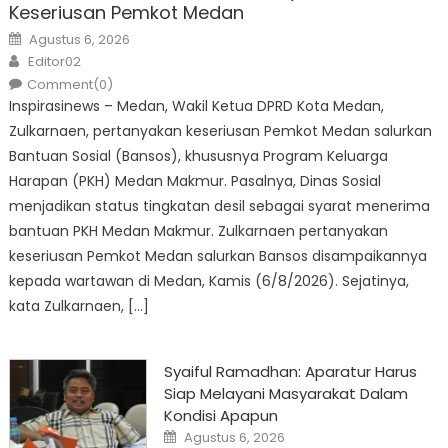
Keseriusan Pemkot Medan
Posted
Agustus 6, 2026
on
Author
Editor02
Comment(0)
Inspirasinews – Medan, Wakil Ketua DPRD Kota Medan,
Zulkarnaen, pertanyakan keseriusan Pemkot Medan salurkan
Bantuan Sosial (Bansos), khususnya Program Keluarga
Harapan (PKH) Medan Makmur. Pasalnya, Dinas Sosial
menjadikan status tingkatan desil sebagai syarat menerima
bantuan PKH Medan Makmur. Zulkarnaen pertanyakan
keseriusan Pemkot Medan salurkan Bansos disampaikannya
kepada wartawan di Medan, Kamis (6/8/2026). Sejatinya,
kata Zulkarnaen, […]
Syaiful Ramadhan: Aparatur Harus
Siap Melayani Masyarakat Dalam
Kondisi Apapun
Posted
Agustus 6, 2026
on