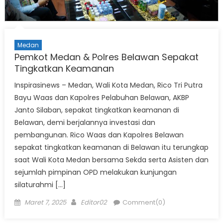
Medan
Pemkot Medan & Polres Belawan Sepakat
Tingkatkan Keamanan
Inspirasinews – Medan, Wali Kota Medan, Rico Tri Putra
Bayu Waas dan Kapolres Pelabuhan Belawan, AKBP
Janto Silaban, sepakat tingkatkan keamanan di
Belawan, demi berjalannya investasi dan
pembangunan. Rico Waas dan Kapolres Belawan
sepakat tingkatkan keamanan di Belawan itu terungkap
saat Wali Kota Medan bersama Sekda serta Asisten dan
sejumlah pimpinan OPD melakukan kunjungan
silaturahmi […]
Posted
Author
Maret 7, 2025
Editor02
Comment(0)
on