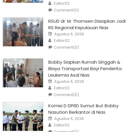
Author
Editor02
Comment(0)
RSUD dr. M. Thomsen Disiapkan Jadi
RS Regional Kepulauan Nias
Posted
Agustus 6, 2026
on
Author
Editor02
Comment(0)
Bobby Siapkan Rumah Singgah &
Biaya Transportasi Bayi Penderita
Leukemia Asal Nias
Posted
Agustus 5, 2026
on
Author
Editor02
Comment(0)
Komisi D DPRD Sumut Ikut Bobby
Nasution Berkantor di Nias
Posted
Agustus 5, 2026
on
Author
Editor02
Comment(0)