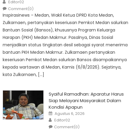
Author
Editor02
Comment(0)
Inspirasinews – Medan, Wakil Ketua DPRD Kota Medan,
Zulkarnaen, pertanyakan keseriusan Pemkot Medan salurkan
Bantuan Sosial (Bansos), khususnya Program Keluarga
Harapan (PKH) Medan Makmur. Pasalnya, Dinas Sosial
menjadikan status tingkatan desil sebagai syarat menerima
bantuan PKH Medan Makmur. Zulkarnaen pertanyakan
keseriusan Pemkot Medan salurkan Bansos disampaikannya
kepada wartawan di Medan, Kamis (6/8/2026). Sejatinya,
kata Zulkarnaen, […]
Syaiful Ramadhan: Aparatur Harus
Siap Melayani Masyarakat Dalam
Kondisi Apapun
Posted
Agustus 6, 2026
on
Author
Editor02
Comment(0)