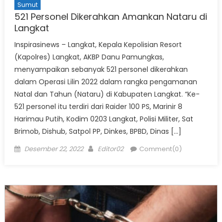
Sumut
521 Personel Dikerahkan Amankan Nataru di
Langkat
Inspirasinews – Langkat, Kepala Kepolisian Resort
(Kapolres) Langkat, AKBP Danu Pamungkas,
menyampaikan sebanyak 521 personel dikerahkan
dalam Operasi Lilin 2022 dalam rangka pengamanan
Natal dan Tahun (Nataru) di Kabupaten Langkat. “Ke-
521 personel itu terdiri dari Raider 100 PS, Marinir 8
Harimau Putih, Kodim 0203 Langkat, Polisi Militer, Sat
Brimob, Dishub, Satpol PP, Dinkes, BPBD, Dinas […]
Posted
Author
Desember 22, 2022
Editor02
Comment(0)
on