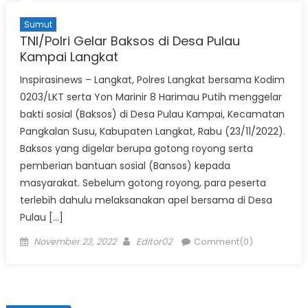
Sumut
TNI/Polri Gelar Baksos di Desa Pulau
Kampai Langkat
Inspirasinews – Langkat, Polres Langkat bersama Kodim
0203/LKT serta Yon Marinir 8 Harimau Putih menggelar
bakti sosial (Baksos) di Desa Pulau Kampai, Kecamatan
Pangkalan Susu, Kabupaten Langkat, Rabu (23/11/2022).
Baksos yang digelar berupa gotong royong serta
pemberian bantuan sosial (Bansos) kepada
masyarakat. Sebelum gotong royong, para peserta
terlebih dahulu melaksanakan apel bersama di Desa
Pulau […]
Posted
Author
November 23, 2022
Editor02
Comment(0)
on