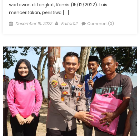
wartawan di Langkat, Kamis (15/12/2022). Luis
menceritakan, peristiwa […]
Posted
Author
Desember 15, 2022
Editor02
Comment(0)
on