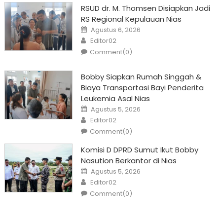
RSUD dr. M. Thomsen Disiapkan Jadi
RS Regional Kepulauan Nias
Posted
Agustus 6, 2026
on
Author
Editor02
Comment(0)
Bobby Siapkan Rumah Singgah &
Biaya Transportasi Bayi Penderita
Leukemia Asal Nias
Posted
Agustus 5, 2026
on
Author
Editor02
Comment(0)
Komisi D DPRD Sumut Ikut Bobby
Nasution Berkantor di Nias
Posted
Agustus 5, 2026
on
Author
Editor02
Comment(0)