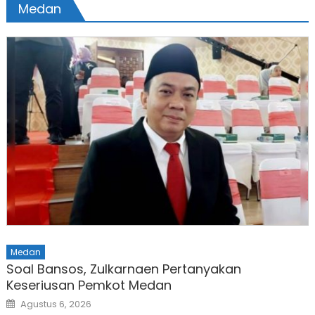
Medan
Medan
Soal Bansos, Zulkarnaen Pertanyakan
Keseriusan Pemkot Medan
Posted
Agustus 6, 2026
on