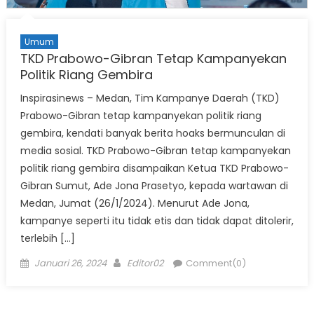
Umum
TKD Prabowo-Gibran Tetap Kampanyekan
Politik Riang Gembira
Inspirasinews – Medan, Tim Kampanye Daerah (TKD)
Prabowo-Gibran tetap kampanyekan politik riang
gembira, kendati banyak berita hoaks bermunculan di
media sosial. TKD Prabowo-Gibran tetap kampanyekan
politik riang gembira disampaikan Ketua TKD Prabowo-
Gibran Sumut, Ade Jona Prasetyo, kepada wartawan di
Medan, Jumat (26/1/2024). Menurut Ade Jona,
kampanye seperti itu tidak etis dan tidak dapat ditolerir,
terlebih […]
Posted
Author
Januari 26, 2024
Editor02
Comment(0)
on