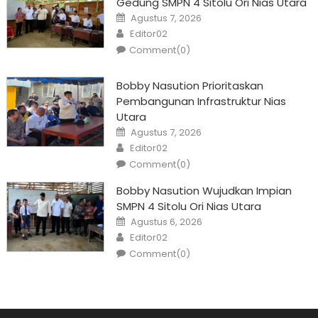
Gedung SMPN 4 Sitolu Ori Nias Utara
Posted
Agustus 7, 2026
on
Author
Editor02
Comment(0)
Bobby Nasution Prioritaskan
Pembangunan Infrastruktur Nias
Utara
Posted
Agustus 7, 2026
on
Author
Editor02
Comment(0)
Bobby Nasution Wujudkan Impian
SMPN 4 Sitolu Ori Nias Utara
Posted
Agustus 6, 2026
on
Author
Editor02
Comment(0)