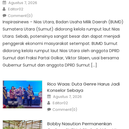
Posted
Agustus 7, 2026
on
Author
Editor02
Comment(0)
Inspirasinews – Nias Utara, Badan Usaha Milik Daerah (BUMD)
Sumatera Utara (Sumut) didorong kelola rumput laut Nias
Utara. Sebab, potensinya sangat besar dan dapat menjadi
penggerak ekonomi masyarakat setempat. BUMD Sumut
didorong kelola rumput laut Nias Utara oleh anggota DPRD
Sumut dari Fraksi Partai Golkar, Viktor Silaen, usai bersama
Gubernur Sumut dan anggota DPRD Sumut […]
Rico Waas: Duta Genre Harus Jadi
Konselor Sebaya
Posted
Agustus 7, 2026
on
Author
Editor02
Comment(0)
Bobby Nasution Permanenkan