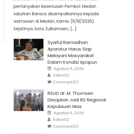
pertanyakan keseriusan Pemkot Medan
salurkan Bansos disampaikannya kepada
wartawan di Medan, Kamis (6/8/2026).
Sejatinya, kata Zulkarnaen, […]
Syaiful Ramadhan:
Aparatur Harus Siap
Melayani Masyarakat
Dalam Kondisi Apapun
Posted
Agustus 6, 2026
on
Author
Editor02
Comment(0)
RSUD dr. M. Thomsen
Disiapkan Jadi RS Regional
Kepulauan Nias
Posted
Agustus 6, 2026
on
Author
Editor02
Comment(0)