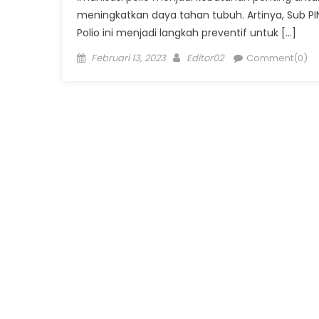
meningkatkan daya tahan tubuh. Artinya, Sub PI
Polio ini menjadi langkah preventif untuk […]
Posted
Author
Februari 13, 2023
Editor02
Comment(0)
on