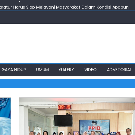
aratur Harus Siap Melayani Masyarakat Dalam Kondisi Apapun
isiapkan Jadi RS Regional Kepulauan Nias
inggah & Biaya Transportasi Bayi Penderita Leukemia Asal Nias
kut Bobby Nasution Berkantor di Nias
aen Pertanyakan Keseriusan Pemkot Medan
GAYA HIDUP
UMUM
GALERY
VIDEO
ADVETORIAL