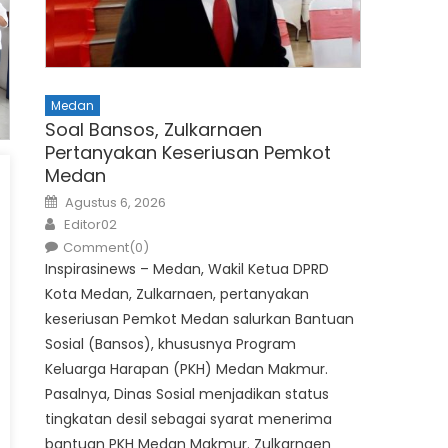
Medan
Soal Bansos, Zulkarnaen
Pertanyakan Keseriusan Pemkot
Medan
Posted
Agustus 6, 2026
on
Author
Editor02
Comment(0)
Inspirasinews – Medan, Wakil Ketua DPRD
Kota Medan, Zulkarnaen, pertanyakan
keseriusan Pemkot Medan salurkan Bantuan
Sosial (Bansos), khususnya Program
Keluarga Harapan (PKH) Medan Makmur.
Pasalnya, Dinas Sosial menjadikan status
tingkatan desil sebagai syarat menerima
bantuan PKH Medan Makmur. Zulkarnaen