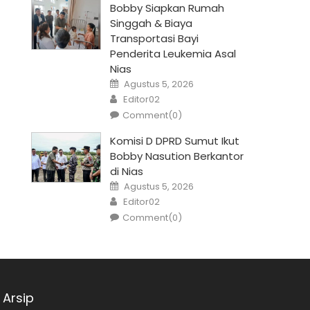
Bobby Siapkan Rumah
Singgah & Biaya
Transportasi Bayi
Penderita Leukemia Asal
Nias
Posted
Agustus 5, 2026
on
Author
Editor02
Comment(0)
Komisi D DPRD Sumut Ikut
Bobby Nasution Berkantor
di Nias
Posted
Agustus 5, 2026
on
Author
Editor02
Comment(0)
Arsip