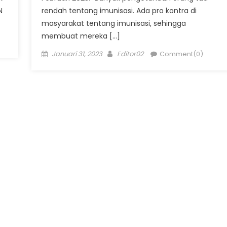
N
rendah tentang imunisasi. Ada pro kontra di
masyarakat tentang imunisasi, sehingga
membuat mereka […]
Posted
Author
Januari 31, 2023
Editor02
Comment(0)
on