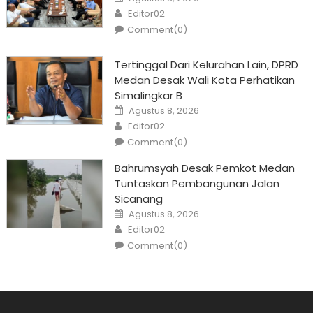
on
Author
Editor02
Comment(0)
Tertinggal Dari Kelurahan Lain, DPRD
Medan Desak Wali Kota Perhatikan
Simalingkar B
Posted
Agustus 8, 2026
on
Author
Editor02
Comment(0)
Bahrumsyah Desak Pemkot Medan
Tuntaskan Pembangunan Jalan
Sicanang
Posted
Agustus 8, 2026
on
Author
Editor02
Comment(0)