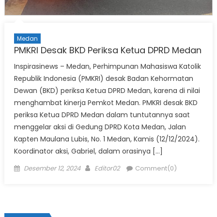
Medan
PMKRI Desak BKD Periksa Ketua DPRD Medan
Inspirasinews – Medan, Perhimpunan Mahasiswa Katolik
Republik Indonesia (PMKRI) desak Badan Kehormatan
Dewan (BKD) periksa Ketua DPRD Medan, karena di nilai
menghambat kinerja Pemkot Medan. PMKRI desak BKD
periksa Ketua DPRD Medan dalam tuntutannya saat
menggelar aksi di Gedung DPRD Kota Medan, Jalan
Kapten Maulana Lubis, No. 1 Medan, Kamis (12/12/2024).
Koordinator aksi, Gabriel, dalam orasinya […]
Posted
Author
Desember 12, 2024
Editor02
Comment(0)
on