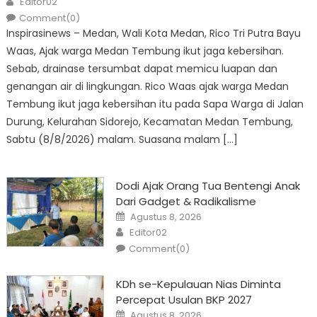
Editor02
Comment(0)
Inspirasinews – Medan, Wali Kota Medan, Rico Tri Putra Bayu
Waas, Ajak warga Medan Tembung ikut jaga kebersihan.
Sebab, drainase tersumbat dapat memicu luapan dan
genangan air di lingkungan. Rico Waas ajak warga Medan
Tembung ikut jaga kebersihan itu pada Sapa Warga di Jalan
Durung, Kelurahan Sidorejo, Kecamatan Medan Tembung,
Sabtu (8/8/2026) malam. Suasana malam […]
Dodi Ajak Orang Tua Bentengi Anak
Dari Gadget & Radikalisme
Posted
Agustus 8, 2026
on
Author
Editor02
Comment(0)
KDh se-Kepulauan Nias Diminta
Percepat Usulan BKP 2027
Posted
Agustus 8, 2026