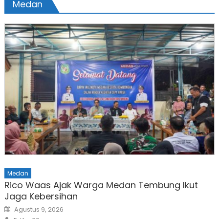
Medan
Medan
Rico Waas Ajak Warga Medan Tembung Ikut
Jaga Kebersihan
Posted
Agustus 9, 2026
on
Author