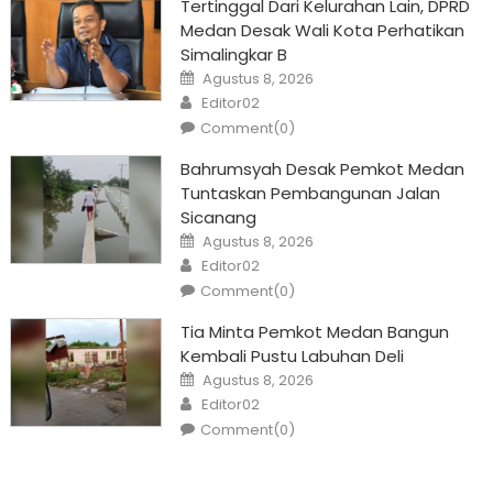
Tertinggal Dari Kelurahan Lain, DPRD
Medan Desak Wali Kota Perhatikan
Simalingkar B
Posted
Agustus 8, 2026
on
Author
Editor02
Comment(0)
Bahrumsyah Desak Pemkot Medan
Tuntaskan Pembangunan Jalan
Sicanang
Posted
Agustus 8, 2026
on
Author
Editor02
Comment(0)
Tia Minta Pemkot Medan Bangun
Kembali Pustu Labuhan Deli
Posted
Agustus 8, 2026
on
Author
Editor02
Comment(0)