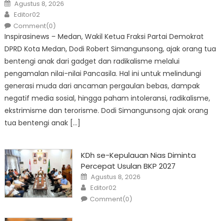
Posted
Agustus 8, 2026
on
Author
Editor02
Comment(0)
Inspirasinews – Medan, Wakil Ketua Fraksi Partai Demokrat
DPRD Kota Medan, Dodi Robert Simangunsong, ajak orang tua
bentengi anak dari gadget dan radikalisme melalui
pengamalan nilai-nilai Pancasila. Hal ini untuk melindungi
generasi muda dari ancaman pergaulan bebas, dampak
negatif media sosial, hingga paham intoleransi, radikalisme,
ekstrimisme dan terorisme. Dodi Simangunsong ajak orang
tua bentengi anak […]
KDh se-Kepulauan Nias Diminta
Percepat Usulan BKP 2027
Posted
Agustus 8, 2026
on
Author
Editor02
Comment(0)