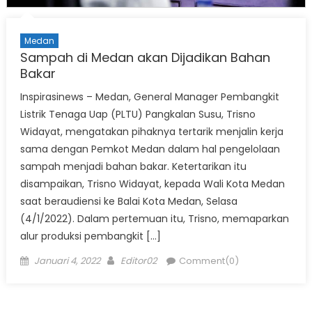
Medan
Sampah di Medan akan Dijadikan Bahan
Bakar
Inspirasinews – Medan, General Manager Pembangkit
Listrik Tenaga Uap (PLTU) Pangkalan Susu, Trisno
Widayat, mengatakan pihaknya tertarik menjalin kerja
sama dengan Pemkot Medan dalam hal pengelolaan
sampah menjadi bahan bakar. Ketertarikan itu
disampaikan, Trisno Widayat, kepada Wali Kota Medan
saat beraudiensi ke Balai Kota Medan, Selasa
(4/1/2022). Dalam pertemuan itu, Trisno, memaparkan
alur produksi pembangkit […]
Posted
Author
Januari 4, 2022
Editor02
Comment(0)
on