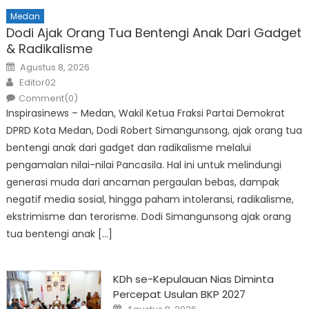
Medan
Dodi Ajak Orang Tua Bentengi Anak Dari Gadget
& Radikalisme
Posted
Agustus 8, 2026
on
Author
Editor02
Comment(0)
Inspirasinews – Medan, Wakil Ketua Fraksi Partai Demokrat
DPRD Kota Medan, Dodi Robert Simangunsong, ajak orang tua
bentengi anak dari gadget dan radikalisme melalui
pengamalan nilai-nilai Pancasila. Hal ini untuk melindungi
generasi muda dari ancaman pergaulan bebas, dampak
negatif media sosial, hingga paham intoleransi, radikalisme,
ekstrimisme dan terorisme. Dodi Simangunsong ajak orang
tua bentengi anak […]
KDh se-Kepulauan Nias Diminta
Percepat Usulan BKP 2027
Posted