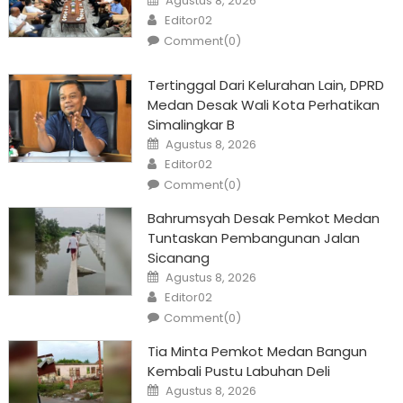
Agustus 8, 2026
on
Author
Editor02
Comment(0)
Tertinggal Dari Kelurahan Lain, DPRD
Medan Desak Wali Kota Perhatikan
Simalingkar B
Posted
Agustus 8, 2026
on
Author
Editor02
Comment(0)
Bahrumsyah Desak Pemkot Medan
Tuntaskan Pembangunan Jalan
Sicanang
Posted
Agustus 8, 2026
on
Author
Editor02
Comment(0)
Tia Minta Pemkot Medan Bangun
Kembali Pustu Labuhan Deli
Posted
Agustus 8, 2026
on