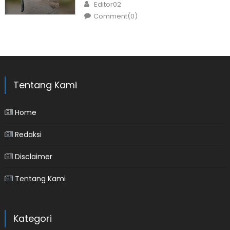
Author
Editor02
Comment(0)
Tentang Kami
Home
Redaksi
Disclaimer
Tentang Kami
Kategori