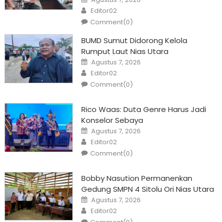
on
Author
Editor02
Comment(0)
BUMD Sumut Didorong Kelola
Rumput Laut Nias Utara
Posted
Agustus 7, 2026
on
Author
Editor02
Comment(0)
Rico Waas: Duta Genre Harus Jadi
Konselor Sebaya
Posted
Agustus 7, 2026
on
Author
Editor02
Comment(0)
Bobby Nasution Permanenkan
Gedung SMPN 4 Sitolu Ori Nias Utara
Posted
Agustus 7, 2026
on
Author
Editor02