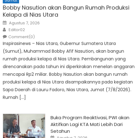
Sumut
Bobby Nasution akan Bangun Rumah Produksi
Kelapa di Nias Utara
Posted
Agustus 7, 2026
on
Author
Editor02
Comment(0)
Inspirasinews – Nias Utara, Gubernur Sumatera Utara
(Sumut), Muhammad Bobby Afif Nasution, akan bangun
rumah produksi kelapa di Nias Utara. Pembangunan yang
direncanakan pada tahun ini diperkirakan menelan anggaran
mencapai Rp2 miliar. Bobby Nasution akan bangun rumah
produksi kelapa di Nias Utara disampaikannya pada kegiatan
Sapa Daerah di Lauru Fadoro, Nias Utara, Jumat (7/8/2026).
Rumah […]
Buka Program Reaktivasi, PWI akan
Aktifkan Lagi KTA Mati Lebih Dari
Setahun
Posted
Agustus 7, 2026