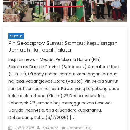
Sumut
Plh Sekdaprov Sumut Sambut Kepulangan
Jemaah Haji asal Paluta
Inspirasinews – Medan, Pelaksana Harian (Plh)
Sekretaris Daerah Provinsi (Sekdaprov) Sumatera Utara
(Sumut), Effendy Pohan, sambut kepulangan jemaah
haji asal Padanglawas Utara (Paluta). Plh Sekda Sumut
sambut Jemaah haji asal Paluta yang tergabung pada
kelompok terbang (Kloter) 23 Debarkasi Medan.
Sebanyak 216 jemaah haji mengggunakan Pesawat
Garuda Indonesia, tiba di Bandara Kualanamu,
Deliserdang, Rabu (9/7/2025) […]
Posted
Author
Juli 9, 2025
Editor02
Comment(0)