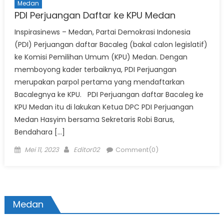
Medan
PDI Perjuangan Daftar ke KPU Medan
Inspirasinews – Medan, Partai Demokrasi Indonesia
(PDI) Perjuangan daftar Bacaleg (bakal calon legislatif)
ke Komisi Pemilihan Umum (KPU) Medan. Dengan
memboyong kader terbaiknya, PDI Perjuangan
merupakan parpol pertama yang mendaftarkan
Bacalegnya ke KPU. PDI Perjuangan daftar Bacaleg ke
KPU Medan itu di lakukan Ketua DPC PDI Perjuangan
Medan Hasyim bersama Sekretaris Robi Barus,
Bendahara […]
Posted
Author
Mei 11, 2023
Editor02
Comment(0)
on
Medan