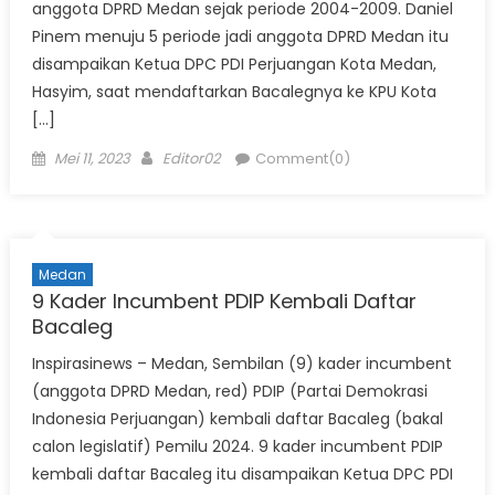
anggota DPRD Medan sejak periode 2004-2009. Daniel
Pinem menuju 5 periode jadi anggota DPRD Medan itu
disampaikan Ketua DPC PDI Perjuangan Kota Medan,
Hasyim, saat mendaftarkan Bacalegnya ke KPU Kota
[…]
Posted
Author
Mei 11, 2023
Editor02
Comment(0)
on
Medan
9 Kader Incumbent PDIP Kembali Daftar
Bacaleg
Inspirasinews – Medan, Sembilan (9) kader incumbent
(anggota DPRD Medan, red) PDIP (Partai Demokrasi
Indonesia Perjuangan) kembali daftar Bacaleg (bakal
calon legislatif) Pemilu 2024. 9 kader incumbent PDIP
kembali daftar Bacaleg itu disampaikan Ketua DPC PDI