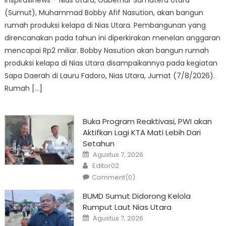
Inspirasinews – Nias Utara, Gubernur Sumatera Utara
(Sumut), Muhammad Bobby Afif Nasution, akan bangun
rumah produksi kelapa di Nias Utara. Pembangunan yang
direncanakan pada tahun ini diperkirakan menelan anggaran
mencapai Rp2 miliar. Bobby Nasution akan bangun rumah
produksi kelapa di Nias Utara disampaikannya pada kegiatan
Sapa Daerah di Lauru Fadoro, Nias Utara, Jumat (7/8/2026).
Rumah […]
Buka Program Reaktivasi, PWI akan
Aktifkan Lagi KTA Mati Lebih Dari
Setahun
Posted
Agustus 7, 2026
on
Author
Editor02
Comment(0)
BUMD Sumut Didorong Kelola
Rumput Laut Nias Utara
Posted
Agustus 7, 2026
on