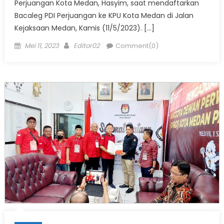
Perjuangan Kota Medan, Hasyim, saat mendaftarkan
Bacaleg PDI Perjuangan ke KPU Kota Medan di Jalan
Kejaksaan Medan, Kamis (11/5/2023). […]
Posted
Author
Mei 11, 2023
Editor02
Comment(0)
on