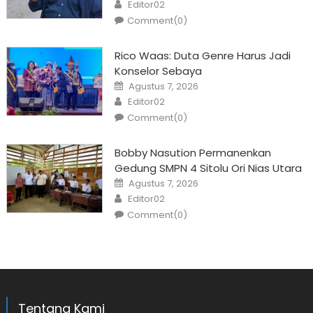
Author
Editor02
Comment(0)
Rico Waas: Duta Genre Harus Jadi
Konselor Sebaya
Posted
Agustus 7, 2026
on
Author
Editor02
Comment(0)
Bobby Nasution Permanenkan
Gedung SMPN 4 Sitolu Ori Nias Utara
Posted
Agustus 7, 2026
on
Author
Editor02
Comment(0)
Tentang Kami