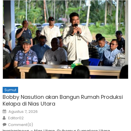
Sumut
Bobby Nasution akan Bangun Rumah Produksi
Kelapa di Nias Utara
Posted
Agustus 7, 2026
on
Author
Editor02
Comment(0)