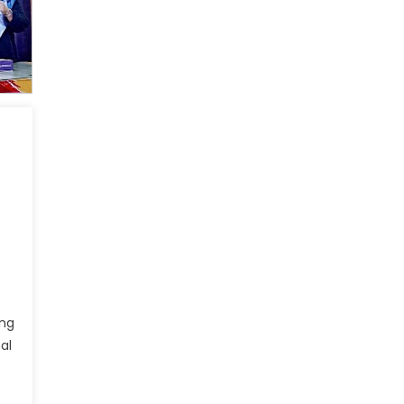
ing
al