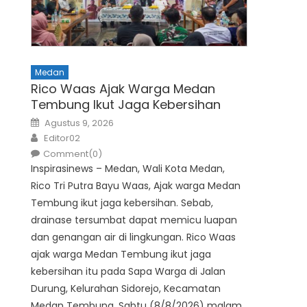
Medan
Rico Waas Ajak Warga Medan
Tembung Ikut Jaga Kebersihan
Posted
Agustus 9, 2026
on
Author
Editor02
Comment(0)
Inspirasinews – Medan, Wali Kota Medan,
Rico Tri Putra Bayu Waas, Ajak warga Medan
Tembung ikut jaga kebersihan. Sebab,
drainase tersumbat dapat memicu luapan
dan genangan air di lingkungan. Rico Waas
ajak warga Medan Tembung ikut jaga
kebersihan itu pada Sapa Warga di Jalan
Durung, Kelurahan Sidorejo, Kecamatan
Medan Tembung, Sabtu (8/8/2026) malam.