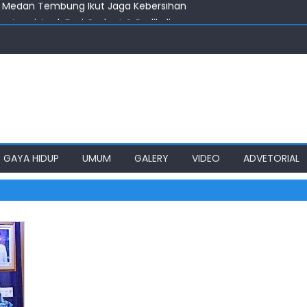
 Medan Tembung Ikut Jaga Kebersihan
entengi Anak Dari Gadget & Radikalisme
s Diminta Percepat Usulan BKP 2027
ahan Lain, DPRD Medan Desak Wali Kota Perhatikan Simalingkar B
mkot Medan Tuntaskan Pembangunan Jalan Sicanang
 Medan Tembung Ikut Jaga Kebersihan
GAYA HIDUP
UMUM
GALERY
VIDEO
ADVETORIAL