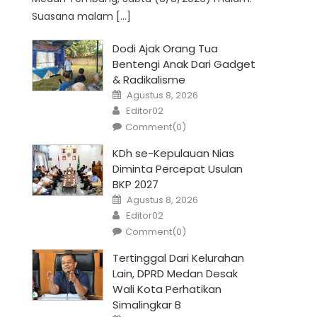
Suasana malam […]
Dodi Ajak Orang Tua
Bentengi Anak Dari Gadget
& Radikalisme
Posted
Agustus 8, 2026
on
Author
Editor02
Comment(0)
KDh se-Kepulauan Nias
Diminta Percepat Usulan
BKP 2027
Posted
Agustus 8, 2026
on
Author
Editor02
Comment(0)
Tertinggal Dari Kelurahan
Lain, DPRD Medan Desak
Wali Kota Perhatikan
Simalingkar B
Posted