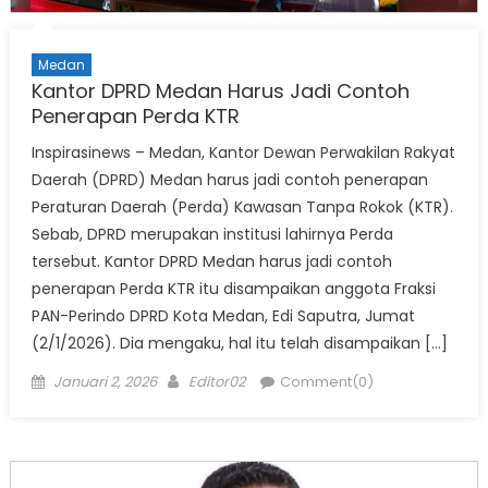
Medan
Kantor DPRD Medan Harus Jadi Contoh
Penerapan Perda KTR
Inspirasinews – Medan, Kantor Dewan Perwakilan Rakyat
Daerah (DPRD) Medan harus jadi contoh penerapan
Peraturan Daerah (Perda) Kawasan Tanpa Rokok (KTR).
Sebab, DPRD merupakan institusi lahirnya Perda
tersebut. Kantor DPRD Medan harus jadi contoh
penerapan Perda KTR itu disampaikan anggota Fraksi
PAN-Perindo DPRD Kota Medan, Edi Saputra, Jumat
(2/1/2026). Dia mengaku, hal itu telah disampaikan […]
Posted
Author
Januari 2, 2026
Editor02
Comment(0)
on