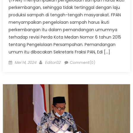
(FPAN) menyampaikan pengelolaan sampah harus ikuti
perkembangan, sehingga tidak tertinggal dengan laju
produksi sampah di tengah-tengah masyarakat. FPAN
menyampaikan pengelolaan sampah harus ikuti
perkembangan itu dalam pemandangan umumnya
terhadap revisi Perda Kota Medan Nomor 6 tahun 2015
tentang Pengelolaan Persampahan. Pemandangan
umum itu dibacakan Sekretaris Fraksi PAN, Edi […]
Posted
Author
Mei 14, 2024
Editor02
Comment(0)
on