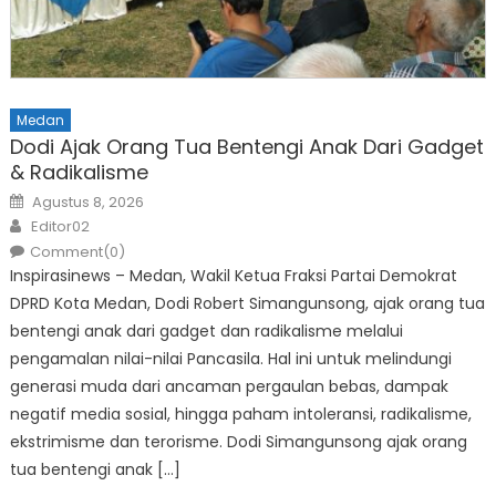
Medan
Dodi Ajak Orang Tua Bentengi Anak Dari Gadget
& Radikalisme
Posted
Agustus 8, 2026
on
Author
Editor02
Comment(0)
Inspirasinews – Medan, Wakil Ketua Fraksi Partai Demokrat
DPRD Kota Medan, Dodi Robert Simangunsong, ajak orang tua
bentengi anak dari gadget dan radikalisme melalui
pengamalan nilai-nilai Pancasila. Hal ini untuk melindungi
generasi muda dari ancaman pergaulan bebas, dampak
negatif media sosial, hingga paham intoleransi, radikalisme,
ekstrimisme dan terorisme. Dodi Simangunsong ajak orang
tua bentengi anak […]