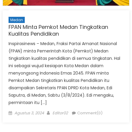
Medan
FPAN Minta Pemkot Medan Tingkatkan
Kualitas Pendidikan
Inspirasinews – Medan, Fraksi Partai Amanat Nasional
(FPAN) minta Pemerintah Kota (Pemkot) Medan
tingkatkan kualitas pendidikan di semua tingkatan. Hal
ini sebagai wujud kesiapan Kota Medan dalam
menyongsong Indonesia Emas 2045. FPAN minta
Pemkot Medan tingkatkan kualitas Pendidikan itu
disampaikan Sekretaris FPAN DPRD Kota Medan, Edi
Saputra, di Medan, Sabtu (3/8/2024). Edi mengaku,
permintaan itu […]
Posted
Author
Agustus 3, 2024
Editor02
Comment(0)
on