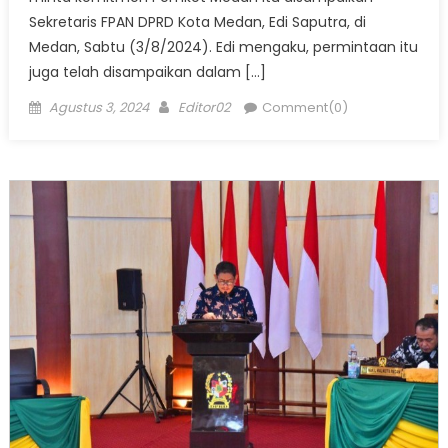
Sekretaris FPAN DPRD Kota Medan, Edi Saputra, di
Medan, Sabtu (3/8/2024). Edi mengaku, permintaan itu
juga telah disampaikan dalam […]
Posted
Author
Agustus 3, 2024
Editor02
Comment(0)
on