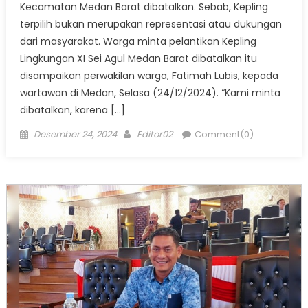
Kecamatan Medan Barat dibatalkan. Sebab, Kepling
terpilih bukan merupakan representasi atau dukungan
dari masyarakat. Warga minta pelantikan Kepling
Lingkungan XI Sei Agul Medan Barat dibatalkan itu
disampaikan perwakilan warga, Fatimah Lubis, kepada
wartawan di Medan, Selasa (24/12/2024). “Kami minta
dibatalkan, karena […]
Posted
Author
Desember 24, 2024
Editor02
Comment(0)
on