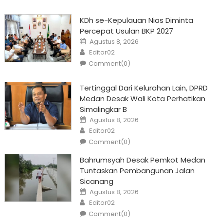
KDh se-Kepulauan Nias Diminta
Percepat Usulan BKP 2027
Posted
Agustus 8, 2026
on
Author
Editor02
Comment(0)
Tertinggal Dari Kelurahan Lain, DPRD
Medan Desak Wali Kota Perhatikan
Simalingkar B
Posted
Agustus 8, 2026
on
Author
Editor02
Comment(0)
Bahrumsyah Desak Pemkot Medan
Tuntaskan Pembangunan Jalan
Sicanang
Posted
Agustus 8, 2026
on
Author
Editor02
Comment(0)