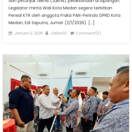
dan petunjuk teknis (Juknis) pelaksanaan di lapangan.
Legislator minta Wali Kota Medan segera terbitkan
Perwal KTR oleh anggota Fraksi PAN-Perindo DPRD Kota
Medan, Edi Saputra, Jumat (2/1/2026). […]
Posted
Author
Januari 2, 2026
Editor02
Comment(0)
on