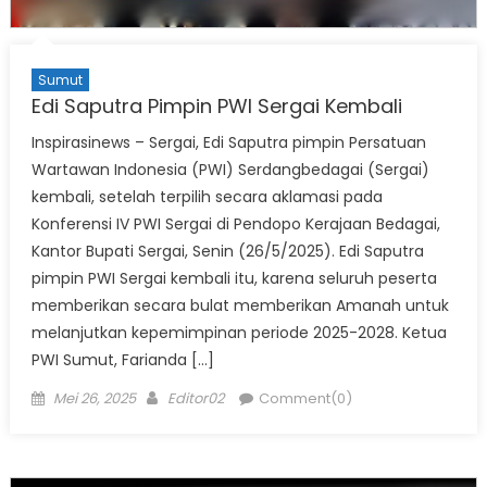
Sumut
Edi Saputra Pimpin PWI Sergai Kembali
Inspirasinews – Sergai, Edi Saputra pimpin Persatuan
Wartawan Indonesia (PWI) Serdangbedagai (Sergai)
kembali, setelah terpilih secara aklamasi pada
Konferensi IV PWI Sergai di Pendopo Kerajaan Bedagai,
Kantor Bupati Sergai, Senin (26/5/2025). Edi Saputra
pimpin PWI Sergai kembali itu, karena seluruh peserta
memberikan secara bulat memberikan Amanah untuk
melanjutkan kepemimpinan periode 2025-2028. Ketua
PWI Sumut, Farianda […]
Posted
Author
Mei 26, 2025
Editor02
Comment(0)
on