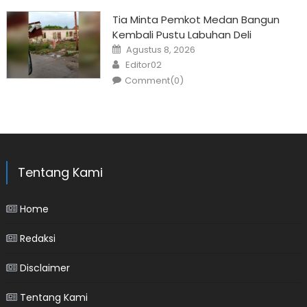
Tia Minta Pemkot Medan Bangun
Kembali Pustu Labuhan Deli
Posted
Agustus 8, 2026
on
Author
Editor02
Comment(0)
Tentang Kami
Home
Redaksi
Disclaimer
Tentang Kami