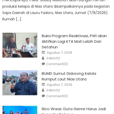
mencapai Rp2 miliar. Bobby Nasution akan bangun rumah
produksi kelapa di Nias Utara disampaikannya pada kegiatan
Sapa Daerah di Lauru Fadoro, Nias Utara, Jumat (7/8/2026).
Rumah […]
Buka Program Reaktivasi, PWI akan
Aktifkan Lagi KTA Mati Lebih Dari
Setahun
Posted
Agustus 7, 2026
on
Author
Editor02
Comment(0)
BUMD Sumut Didorong Kelola
Rumput Laut Nias Utara
Posted
Agustus 7, 2026
on
Author
Editor02
Comment(0)
Rico Waas: Duta Genre Harus Jadi