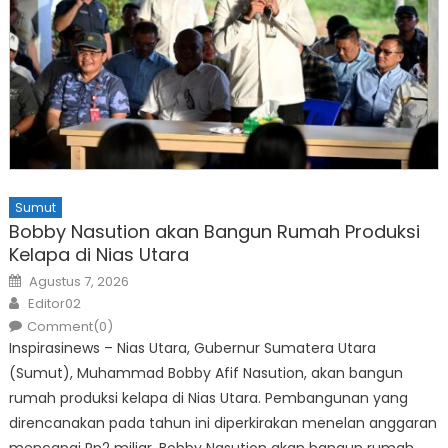
Sumut
Bobby Nasution akan Bangun Rumah Produksi
Kelapa di Nias Utara
Posted
Agustus 7, 2026
on
Author
Editor02
Comment(0)
Inspirasinews – Nias Utara, Gubernur Sumatera Utara
(Sumut), Muhammad Bobby Afif Nasution, akan bangun
rumah produksi kelapa di Nias Utara. Pembangunan yang
direncanakan pada tahun ini diperkirakan menelan anggaran