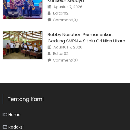
Konselor Sebaya
Posted
Agustus 7, 2026
on
Author
Editor02
Comment(0)
Bobby Nasution Permanenkan
Gedung SMPN 4 Sitolu Ori Nias Utara
Posted
Agustus 7, 2026
on
Author
Editor02
Comment(0)
Tentang Kami
Home
Redaksi