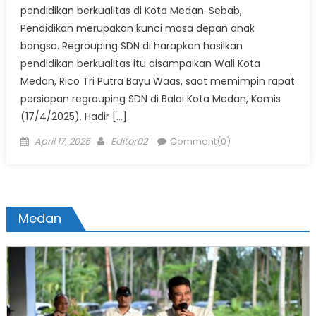
pendidikan berkualitas di Kota Medan. Sebab,
Pendidikan merupakan kunci masa depan anak
bangsa. Regrouping SDN di harapkan hasilkan
pendidikan berkualitas itu disampaikan Wali Kota
Medan, Rico Tri Putra Bayu Waas, saat memimpin rapat
persiapan regrouping SDN di Balai Kota Medan, Kamis
(17/4/2025). Hadir […]
Posted
Author
April 17, 2025
Editor02
Comment(0)
on
Medan