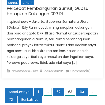
Sumut
Umum
Percepat Pembangunan Sumut, Gubsu
Harapkan Dukungan DPR RI
Inspirasinews – Jakarta, Gubernur Sumatera Utara
(Gubsu), Edy Rahmayadi, mengharapkan dukungan
dari para anggota DPR RI asal Sumut untuk percepatan
pembangunan di Sumut, terutama pembangunan
berbagai proyek infrastruktur. “Bantu dan doakan saya,
agar semua ini bisa kita realisasikan. Kalian adalah
keluarga saya. Beri saya masukan dan ingatkan saya.
Percaya pada saya, tidak ada niat saya […]
Posted
Author
November 5, 2019
editor editor
Comment(0)
on
Paginasi
Sebelumnya
1
…
62
63
64
…
pos
72
Berikutnya