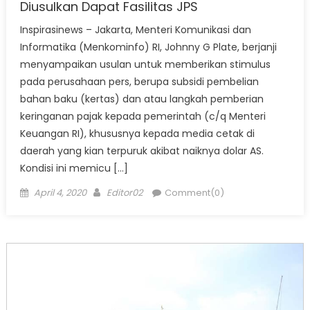
Diusulkan Dapat Fasilitas JPS
Inspirasinews – Jakarta, Menteri Komunikasi dan
Informatika (Menkominfo) RI, Johnny G Plate, berjanji
menyampaikan usulan untuk memberikan stimulus
pada perusahaan pers, berupa subsidi pembelian
bahan baku (kertas) dan atau langkah pemberian
keringanan pajak kepada pemerintah (c/q Menteri
Keuangan RI), khususnya kepada media cetak di
daerah yang kian terpuruk akibat naiknya dolar AS.
Kondisi ini memicu […]
Posted
Author
April 4, 2020
Editor02
Comment(0)
on