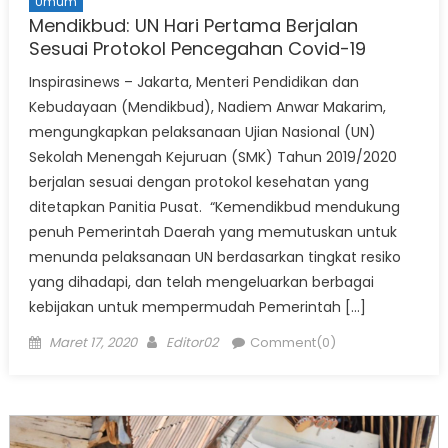
Umum
Mendikbud: UN Hari Pertama Berjalan
Sesuai Protokol Pencegahan Covid-19
Inspirasinews – Jakarta, Menteri Pendidikan dan
Kebudayaan (Mendikbud), Nadiem Anwar Makarim,
mengungkapkan pelaksanaan Ujian Nasional (UN)
Sekolah Menengah Kejuruan (SMK) Tahun 2019/2020
berjalan sesuai dengan protokol kesehatan yang
ditetapkan Panitia Pusat. “Kemendikbud mendukung
penuh Pemerintah Daerah yang memutuskan untuk
menunda pelaksanaan UN berdasarkan tingkat resiko
yang dihadapi, dan telah mengeluarkan berbagai
kebijakan untuk mempermudah Pemerintah […]
Posted
Author
Maret 17, 2020
Editor02
Comment(0)
on