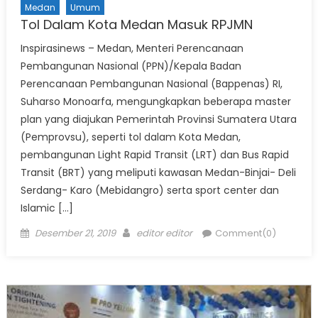
Medan
Umum
Tol Dalam Kota Medan Masuk RPJMN
Inspirasinews – Medan, Menteri Perencanaan
Pembangunan Nasional (PPN)/Kepala Badan
Perencanaan Pembangunan Nasional (Bappenas) RI,
Suharso Monoarfa, mengungkapkan beberapa master
plan yang diajukan Pemerintah Provinsi Sumatera Utara
(Pemprovsu), seperti tol dalam Kota Medan,
pembangunan Light Rapid Transit (LRT) dan Bus Rapid
Transit (BRT) yang meliputi kawasan Medan-Binjai- Deli
Serdang- Karo (Mebidangro) serta sport center dan
Islamic […]
Posted
Author
Desember 21, 2019
editor editor
Comment(0)
on