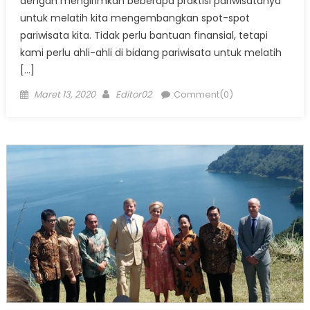
dengan mengirimkan beberapa praktisi pariwisatanya
untuk melatih kita mengembangkan spot-spot
pariwisata kita. Tidak perlu bantuan finansial, tetapi
kami perlu ahli-ahli di bidang pariwisata untuk melatih
[…]
Posted
Author
Maret 13, 2020
Editor02
Comment(0)
on