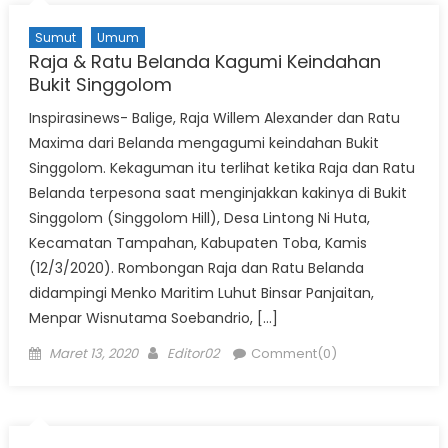
Sumut
Umum
Raja & Ratu Belanda Kagumi Keindahan
Bukit Singgolom
Inspirasinews- Balige, Raja Willem Alexander dan Ratu
Maxima dari Belanda mengagumi keindahan Bukit
Singgolom. Kekaguman itu terlihat ketika Raja dan Ratu
Belanda terpesona saat menginjakkan kakinya di Bukit
Singgolom (Singgolom Hill), Desa Lintong Ni Huta,
Kecamatan Tampahan, Kabupaten Toba, Kamis
(12/3/2020). Rombongan Raja dan Ratu Belanda
didampingi Menko Maritim Luhut Binsar Panjaitan,
Menpar Wisnutama Soebandrio, […]
Posted
Author
Maret 13, 2020
Editor02
Comment(0)
on