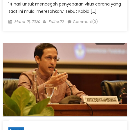
14 hari untuk mencegah penyebaran virus corona yang
saat ini mulai meresahkan,” sebut Kabid […]
Posted
Author
Maret 18, 2020
Editor02
Comment(0)
on