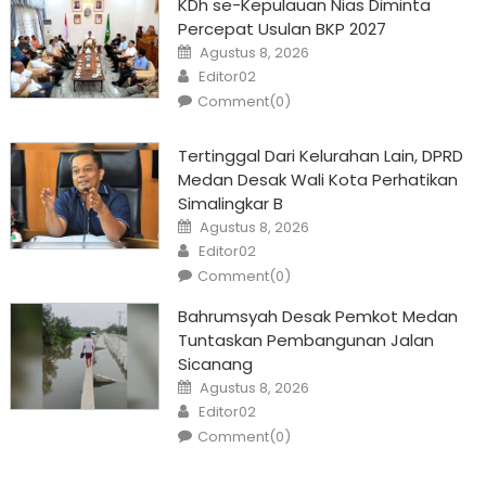
KDh se-Kepulauan Nias Diminta
Percepat Usulan BKP 2027
Posted
Agustus 8, 2026
on
Author
Editor02
Comment(0)
Tertinggal Dari Kelurahan Lain, DPRD
Medan Desak Wali Kota Perhatikan
Simalingkar B
Posted
Agustus 8, 2026
on
Author
Editor02
Comment(0)
Bahrumsyah Desak Pemkot Medan
Tuntaskan Pembangunan Jalan
Sicanang
Posted
Agustus 8, 2026
on
Author
Editor02
Comment(0)