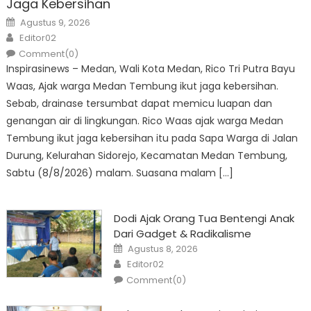
Jaga Kebersihan
Posted
Agustus 9, 2026
on
Author
Editor02
Comment(0)
Inspirasinews – Medan, Wali Kota Medan, Rico Tri Putra Bayu
Waas, Ajak warga Medan Tembung ikut jaga kebersihan.
Sebab, drainase tersumbat dapat memicu luapan dan
genangan air di lingkungan. Rico Waas ajak warga Medan
Tembung ikut jaga kebersihan itu pada Sapa Warga di Jalan
Durung, Kelurahan Sidorejo, Kecamatan Medan Tembung,
Sabtu (8/8/2026) malam. Suasana malam […]
Dodi Ajak Orang Tua Bentengi Anak
Dari Gadget & Radikalisme
Posted
Agustus 8, 2026
on
Author
Editor02
Comment(0)