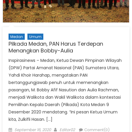
Medan
Umum
Pilkada Medan, PAN Harus Terdepan
Menangkan Bobby-Aulia
Inspirasinews – Medan, Ketua Dewan Pimpinan Wilayah
(DPW) Partai Amanat Nasional (PAN) Sumatera Utara,
Yahdi Khoir Harahap, mengatakan PAN
bertanggungjawab penuh untuk memenangkan
pasangan, M. Bobby Afif Nasution dan Aulia Rachman,
menjadi Walikota dan Wakil Walikota dalam kontestasi
Pemilihan Kepala Daerah (Pilkada) Kota Medan 9
Desember 2020 mendatang. “Ini pesan Ketua Umum
kita, Zulkifli Hasan. […]
Posted
Author
September 16, 2020
Editor02
Comment(0)