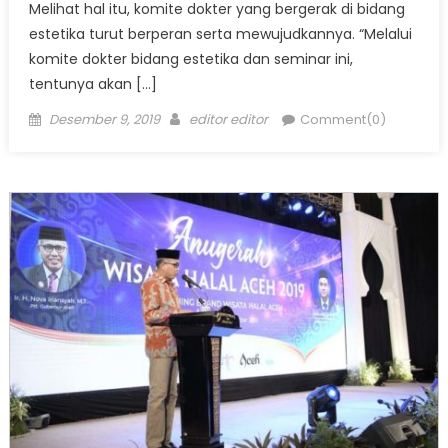
Melihat hal itu, komite dokter yang bergerak di bidang
estetika turut berperan serta mewujudkannya. “Melalui
komite dokter bidang estetika dan seminar ini,
tentunya akan […]
Posted
Author
Desember 9, 2019
editor editor
Comment(0)
on