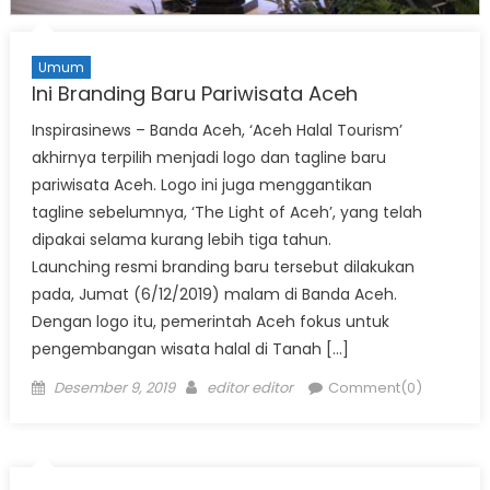
Umum
Ini Branding Baru Pariwisata Aceh
Inspirasinews – Banda Aceh, ‘Aceh Halal Tourism’
akhirnya terpilih menjadi logo dan tagline baru
pariwisata Aceh. Logo ini juga menggantikan
tagline sebelumnya, ‘The Light of Aceh’, yang telah
dipakai selama kurang lebih tiga tahun.
Launching resmi branding baru tersebut dilakukan
pada, Jumat (6/12/2019) malam di Banda Aceh.
Dengan logo itu, pemerintah Aceh fokus untuk
pengembangan wisata halal di Tanah […]
Posted
Author
Desember 9, 2019
editor editor
Comment(0)
on